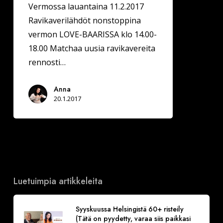
Vermossa lauantaina 11.2.2017
Ravikaverilähdöt nonstoppina
vermon LOVE-BAARISSA klo 14.00-
18.00 Matchaa uusia ravikavereita
rennosti…
Anna
20.1.2017
Luetuimpia artikkeleita
Syyskuussa Helsingistä 60+ risteily
(Tätä on pyydetty, varaa siis paikkasi