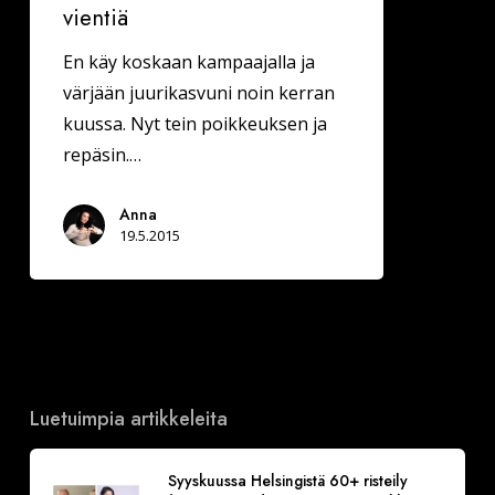
vientiä
En käy koskaan kampaajalla ja
värjään juurikasvuni noin kerran
kuussa. Nyt tein poikkeuksen ja
repäsin.…
Anna
19.5.2015
Luetuimpia artikkeleita
Syyskuussa Helsingistä 60+ risteily