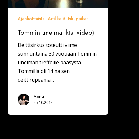
Ajankohtaista
Artikkelit
Iskupaikat
Tommin unelma (kts. video)
Deittisirkus toteutti viime
sunnuntaina 30 vuotiaan Tommin
unelman treffeille pääsystä.
Tommilla oli 14 naisen
deittirupeama…
Anna
25.10.2014