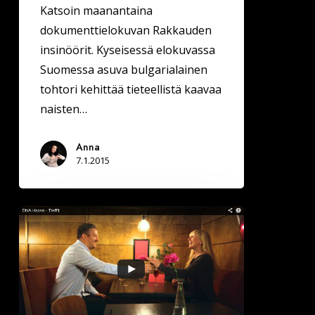
Katsoin maanantaina
dokumenttielokuvan Rakkauden
insinöörit. Kyseisessä elokuvassa
Suomessa asuva bulgarialainen
tohtori kehittää tieteellistä kaavaa
naisten…
Anna
7.1.2015
Tommin
unelma
(kts.
video)