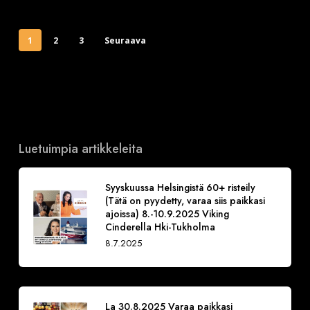
1
2
3
Seuraava
Luetuimpia artikkeleita
Syyskuussa Helsingistä 60+ risteily
(Tätä on pyydetty, varaa siis paikkasi
ajoissa) 8.-10.9.2025 Viking
Cinderella Hki-Tukholma
8.7.2025
La 30.8.2025 Varaa paikkasi