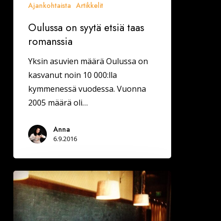
Ajankohtaista
Artikkelit
Oulussa on syytä etsiä taas
romanssia
Yksin asuvien määrä Oulussa on
kasvanut noin 10 000:lla
kymmenessä vuodessa. Vuonna
2005 määrä oli…
Anna
6.9.2016
TURKU,
HELSINKI,
TAMPERE
-