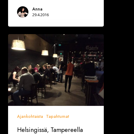
Anna
29.4.2016
Helsingissä,
Tampereella
(7.5.)
ja
Turussa
(20.5.)
Deittisirkus
originaali
Speed
dating
Ajankohtaista
Tapahtumat
Helsingissä, Tampereella