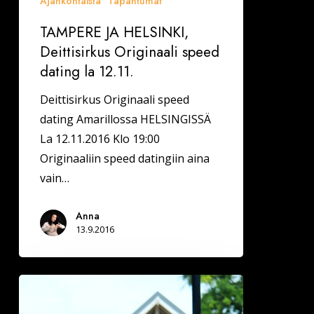
Ajankohtaista
Tapahtumat
12.11.
TAMPERE JA HELSINKI,
Deittisirkus Originaali speed
dating la 12.11.
Deittisirkus Originaali speed
dating Amarillossa HELSINGISSÄ
La 12.11.2016 Klo 19:00
Originaaliin speed datingiin aina
vain…
Anna
13.9.2016
Oulussa
on