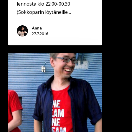
lennosta klo 22.00-00.30
(Sokkoparin löytäneille…
Anna
27.7.2016
NAISET
HUOMIO
-
Elias
Helsingistä
etsii
juuri
sinua,
katso
video!