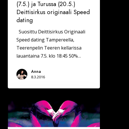
(7.5.) ja Turussa (20.5.)
Deittisirkus originaali Speed
dating
Suosittu Deittisirkus Originaali
Speed dating Tampereella,
Teerenpelin Teeren kellarissa
lauantaina 7.5. klo 18:45 50%…
Anna
8.3.2016
Deittisirkus
LOVE
BILEET
Oulun