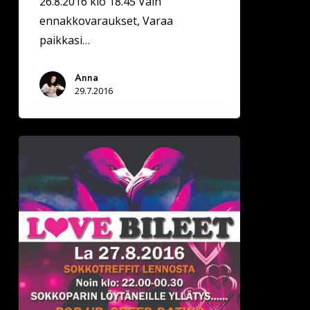
26.8.2016 klo 18.45 Vain
ennakkovaraukset, Varaa
paikkasi…
Anna
29.7.2016
Deittisirkus
LOVE
BILEET
SAVONLINNASSA
LA
27.8.