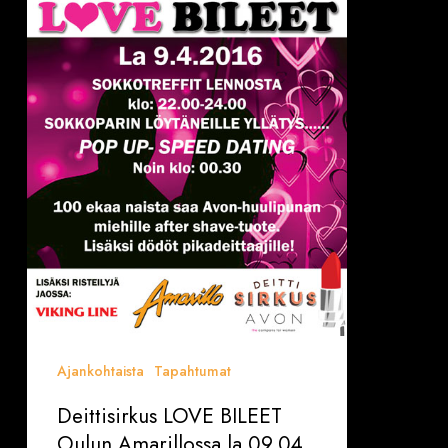
Amarillossa
la
09.04.
Ajankohtaista
Tapahtumat
Deittisirkus LOVE BILEET
Oulun Amarillossa la 09.04.