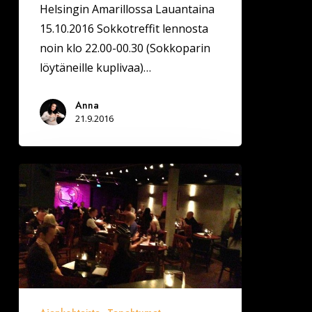
Helsingin Amarillossa Lauantaina
15.10.2016 Sokkotreffit lennosta
noin klo 22.00-00.30 (Sokkoparin
löytäneille kuplivaa)…
Anna
21.9.2016
TAMPERE
JA
HELSINKI,
Deittisirkus
Originaali
speed
dating
la