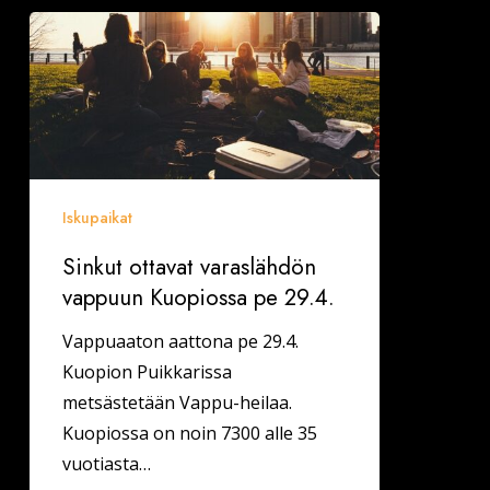
Sinkut
ottavat
varaslähdön
vappuun
Kuopiossa
pe
29.4.
Iskupaikat
Sinkut ottavat varaslähdön
vappuun Kuopiossa pe 29.4.
Vappuaaton aattona pe 29.4.
Kuopion Puikkarissa
metsästetään Vappu-heilaa.
Kuopiossa on noin 7300 alle 35
vuotiasta…