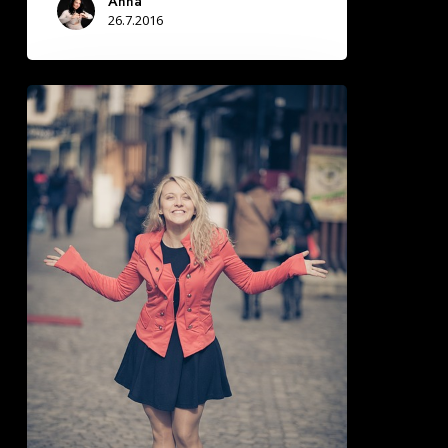
Anna
26.7.2016
Vantaalaiset
sinkut
helluntain
alla