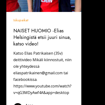
Iskupaikat
NAISET HUOMIO -Elias
Helsingistä etsii juuri sinua,
katso video!
Katso Elias Patrikaisen (35v)
deittivideo Mikäli kiinnostuit, niin
ole yhteydessä
eliaspatrikainen@gmail.com
tai
facebookissa.
https://www.youtube.com/watch?
v=qG3MDyAwf4A&app=desktop