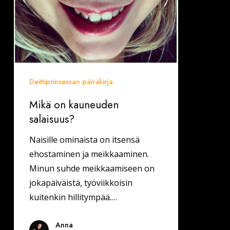
Deittiprinsessan päiväkirja
Mikä on kauneuden
salaisuus?
Naisille ominaista on itsensä
ehostaminen ja meikkaaminen.
Minun suhde meikkaamiseen on
jokapäiväistä, työviikkoisin
kuitenkin hillitympää.…
Anna