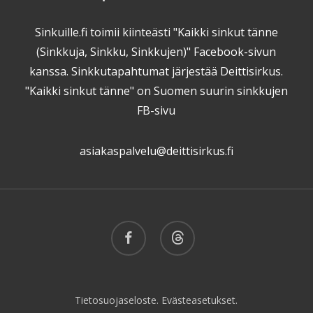
Sinkuille.fi toimii kiinteästi "Kaikki sinkut tänne
(Sinkkuja, Sinkku, Sinkkujen)" Facebook-sivun
kanssa. Sinkkutapahtumat järjestää Deittisirkus.
"Kaikki sinkut tänne" on Suomen suurin sinkkujen
FB-sivu
asiakaspalvelu@deittisirkus.fi
facebook
threads
Tietosuojaseloste.
Evästeasetukset.