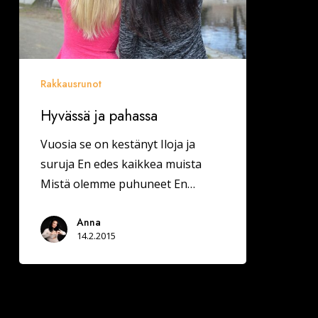
Rakkausrunot
Hyvässä ja pahassa
Vuosia se on kestänyt Iloja ja
suruja En edes kaikkea muista
Mistä olemme puhuneet En…
Anna
14.2.2015