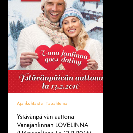
LOVELINNA
(Hämeenlinna
La
13.2.2016)
Ajankohtaista
Tapahtumat
Ystävänpäivän aattona
Vanajanlinnan LOVELINNA