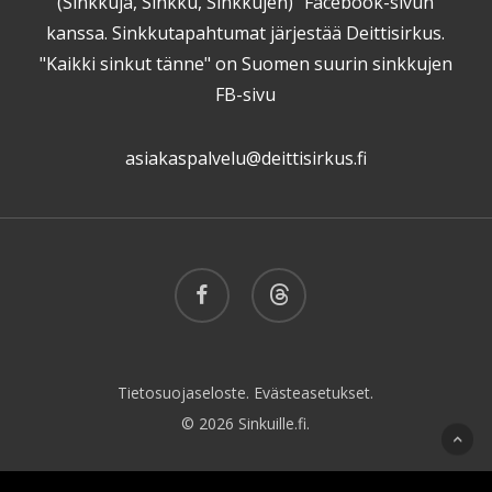
(Sinkkuja, Sinkku, Sinkkujen)" Facebook-sivun
kanssa. Sinkkutapahtumat järjestää Deittisirkus.
"Kaikki sinkut tänne" on Suomen suurin sinkkujen
FB-sivu
asiakaspalvelu@deittisirkus.fi
facebook
threads
Tietosuojaseloste.
Evästeasetukset.
© 2026 Sinkuille.fi.