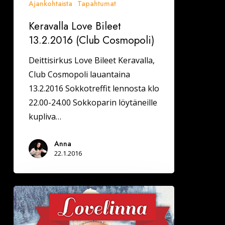
Ajankohtaista
Tapahtumat
Keravalla Love Bileet
13.2.2016 (Club Cosmopoli)
Deittisirkus Love Bileet Keravalla,
Club Cosmopoli lauantaina
13.2.2016 Sokkotreffit lennosta klo
22.00-24.00 Sokkoparin löytäneille
kupliva…
Anna
22.1.2016
Ystävänpäivän
aattona
Vanajanlinnan