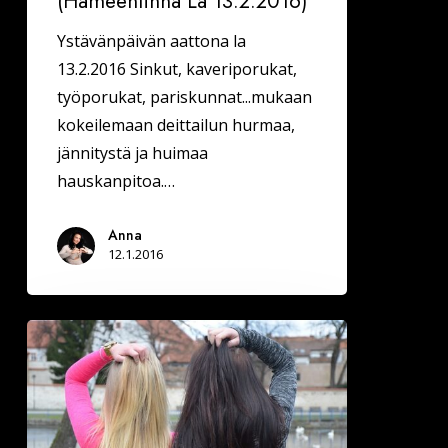
(Hämeenlinna La 13.2.2016)
Ystävänpäivän aattona la
13.2.2016 Sinkut, kaveriporukat,
työporukat, pariskunnat...mukaan
kokeilemaan deittailun hurmaa,
jännitystä ja huimaa
hauskanpitoa.…
Anna
12.1.2016
Hyvässä
ja
pahassa