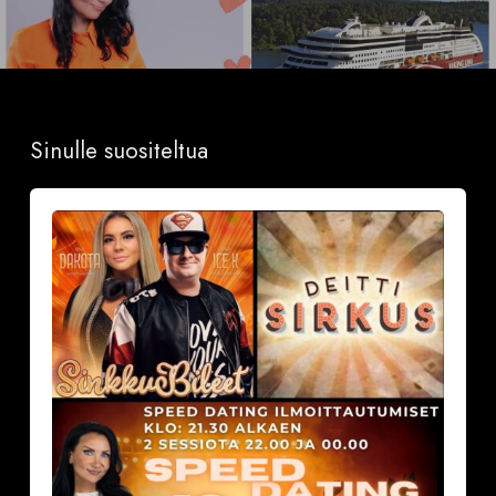
Sinulle suositeltua
Sinkkubileet
la
19.9.2026
–
Deittisirkus
Speed
Dating,
Tulisuudelma/Hotelli
Vantaalla