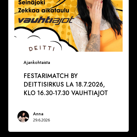
17.30
VAUHTIAJOT
Ajankohtaista
FESTARIMATCH BY
DEITTISIRKUS LA 18.7.2026,
KLO 16.30-17.30 VAUHTIAJOT
Anna
29.6.2026