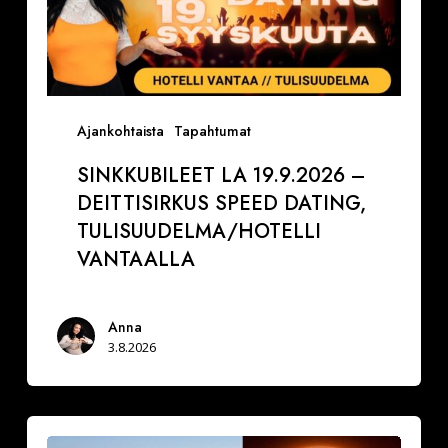
Ajankohtaista
Tapahtumat
SINKKUBILEET LA 19.9.2026 –
DEITTISIRKUS SPEED DATING,
TULISUUDELMA/HOTELLI
VANTAALLA
Anna
3.8.2026
La