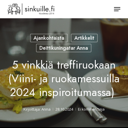
Skip
Valik
to
Sulje
main
valikk
content
Ajankohtaista
Artikkelit
Deittikuningatar Anna
5 vinkkiä treffiruokaan
(Viini- ja ruokamessuilla
2024 inspiroitumassa)
Kirjoittaja:
Anna
28.10.2024
Ei kommentteja