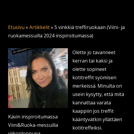
Etusivu
»
Artikkelit
»
5 vinkkiä treffiruokaan (Viini- ja
ruokamessuilla 2024 inspiroitumassa)
Olette jo tavanneet
kerran tai kaksi ja
olette sopineet
kotitreffit syömisen
merkeissä. Minulta on
usein kysytty, että mitä
kannattaa varata
kaappiin jos treffit
Kävin inspiroitumassa
kääntyvätkin yllättäen
Viini&Ruoka-messuilla
kotitreffeiksi.
viikonloppuna.