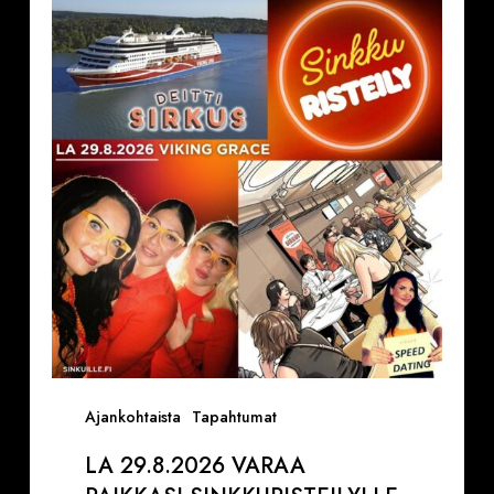
29.8.2026
Varaa
paikkasi
Sinkkuristeilylle
ja
Deittisirkus
pikadeiteille
(Viking
Grace)
Ajankohtaista
Tapahtumat
LA 29.8.2026 VARAA