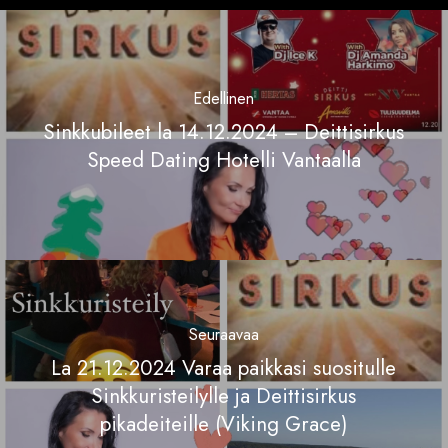
Edellinen
Sinkkubileet la 14.12.2024 – Deittisirkus
Speed Dating Hotelli Vantaalla
Seuraavaa
La 21.12.2024 Varaa paikkasi suositulle
Sinkkuristeilylle ja Deittisirkus
pikadeiteille (Viking Grace)