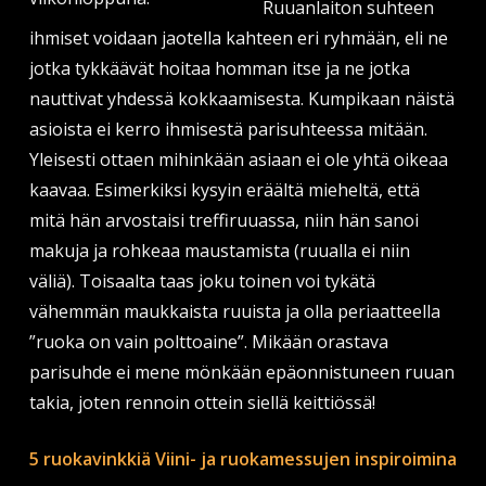
Ruuanlaiton suhteen
ihmiset voidaan jaotella kahteen eri ryhmään, eli ne
jotka tykkäävät hoitaa homman itse ja ne jotka
nauttivat yhdessä kokkaamisesta. Kumpikaan näistä
asioista ei kerro ihmisestä parisuhteessa mitään.
Yleisesti ottaen mihinkään asiaan ei ole yhtä oikeaa
kaavaa. Esimerkiksi kysyin eräältä mieheltä, että
mitä hän arvostaisi treffiruuassa, niin hän sanoi
makuja ja rohkeaa maustamista (ruualla ei niin
väliä). Toisaalta taas joku toinen voi tykätä
vähemmän maukkaista ruuista ja olla periaatteella
”ruoka on vain polttoaine”. Mikään orastava
parisuhde ei mene mönkään epäonnistuneen ruuan
takia, joten rennoin ottein siellä keittiössä!
5 ruokavinkkiä Viini- ja ruokamessujen inspiroimina