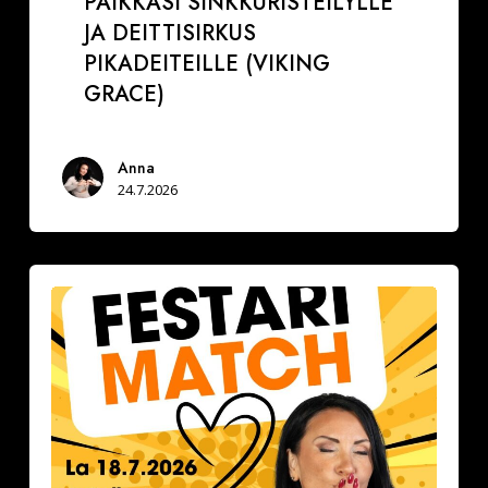
PAIKKASI SINKKURISTEILYLLE
JA DEITTISIRKUS
PIKADEITEILLE (VIKING
GRACE)
Anna
24.7.2026
Festarimatch
by
Deittisirkus
la
18.7.2026,
klo
16.30-