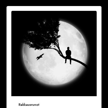
Vuoksesi
sun
Rakkausrunot