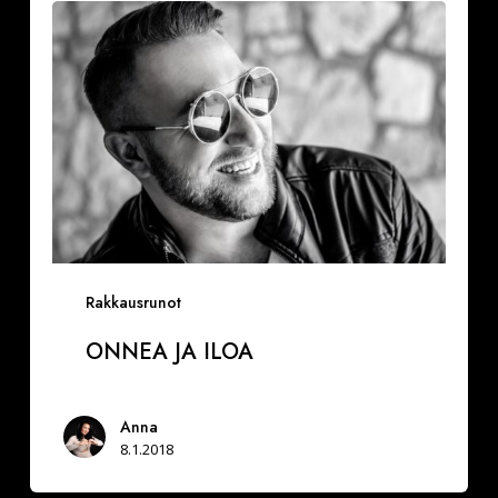
ja
iloa
Rakkausrunot
ONNEA JA ILOA
Anna
8.1.2018