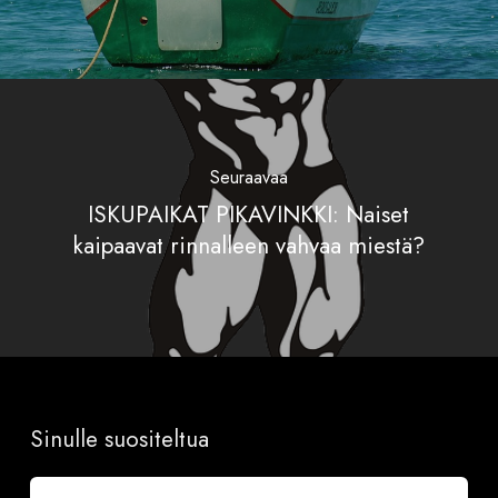
Seuraavaa
ISKUPAIKAT PIKAVINKKI: Naiset
kaipaavat rinnalleen vahvaa miestä?
Sinulle suositeltua
Onnea