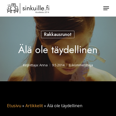
Skip
Valik
to
Sulje
main
valikk
content
Rakkausrunot
Älä ole täydellinen
Kirjoittaja:
Anna
9.5.2014
Ei kommentteja
Etusivu
»
Artikkelit
»
Älä ole täydellinen