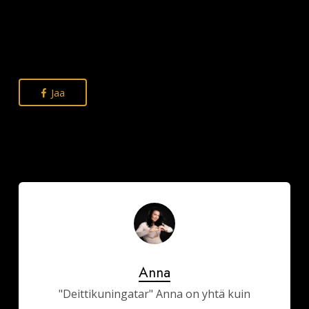
Jaa
Anna
"Deittikuningatar" Anna on yhtä kuin