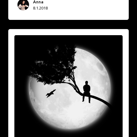
Anna
8.1.2018
Vuoksesi
sun