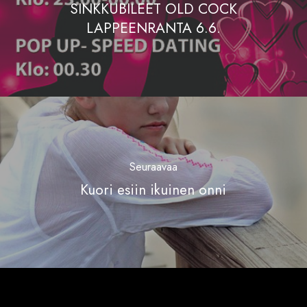
SINKKUBILEET OLD COCK
LAPPEENRANTA 6.6.
Seuraavaa
Kuori esiin ikuinen onni