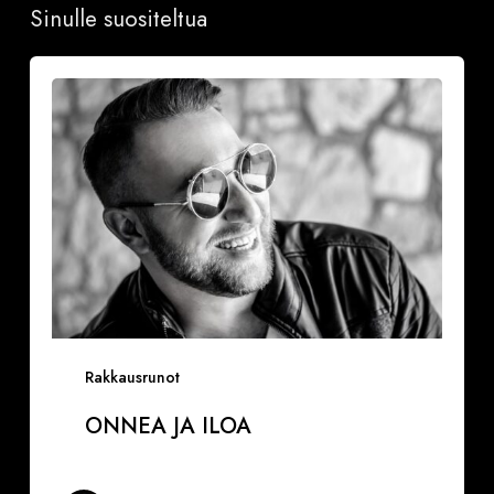
Sinulle suositeltua
Onnea
ja
iloa
Rakkausrunot
ONNEA JA ILOA