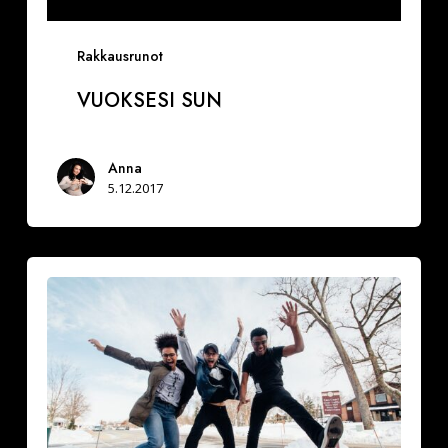
Rakkausrunot
VUOKSESI SUN
Anna
5.12.2017
Miksi
hidastaa