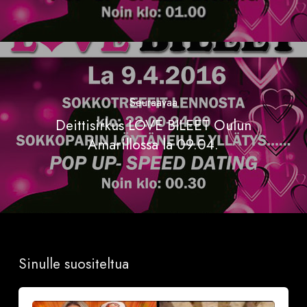
Seuraavaa
Deittisirkus LOVE BILEET Oulun
Amarillossa la 09.04.
Sinulle suositeltua
Sinkkubileet