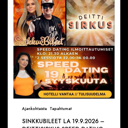
la
19.9.2026
–
Deittisirkus
Speed
Dating,
Tulisuudelma/Hotelli
Vantaalla
Ajankohtaista
Tapahtumat
SINKKUBILEET LA 19.9.2026 –