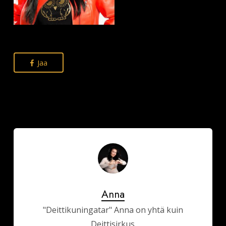
Jaa
Anna
"Deittikuningatar" Anna on yhtä kuin
Deittisirkus