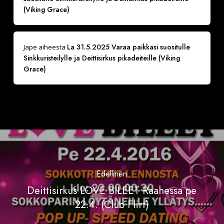
(Viking Grace)
La 31.5.2025 Varaa paikkasi suositulle
Jape
aiheesta
Sinkkuristeilylle ja Deittisirkus pikadeiteille (Viking
Grace)
Edellinen
Deittisirkus LOVE BILEET Raahessa pe
22.4. (Club Flirt)