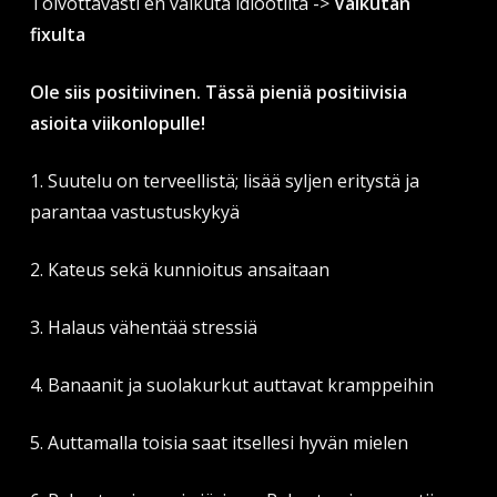
Toivottavasti en vaikuta idiootilta ->
Vaikutan
fixulta
Ole siis positiivinen. Tässä pieniä positiivisia
asioita viikonlopulle!
1. Suutelu on terveellistä; lisää syljen eritystä ja
parantaa vastustuskykyä
2. Kateus sekä kunnioitus ansaitaan
3. Halaus vähentää stressiä
4. Banaanit ja suolakurkut auttavat kramppeihin
5. Auttamalla toisia saat itsellesi hyvän mielen