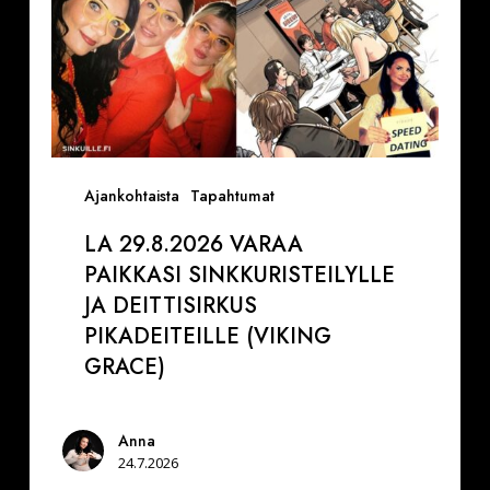
(Viking
Grace)
Ajankohtaista
Tapahtumat
LA 29.8.2026 VARAA
PAIKKASI SINKKURISTEILYLLE
JA DEITTISIRKUS
PIKADEITEILLE (VIKING
GRACE)
Anna
24.7.2026