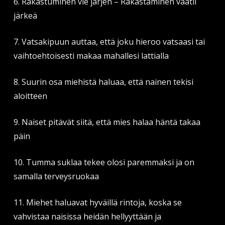
6. Rakastuminen vie järjen – Rakastaminen vaatii
järkeä
7. Vatsakipuun auttaa, että joku hieroo vatsaasi tai
vaihtoehtoisesti makaa mahallesi lattialla
8. Suurin osa miehistä haluaa, että nainen tekisi
aloitteen
9. Naiset pitävät siitä, että mies halaa häntä takaa
päin
10. Tumma suklaa tekee olosi paremmaksi ja on
samalla terveysruokaa
11. Miehet haluavat hyväillä rintoja, koska se
vahvistaa naisissa heidän hellyyttään ja