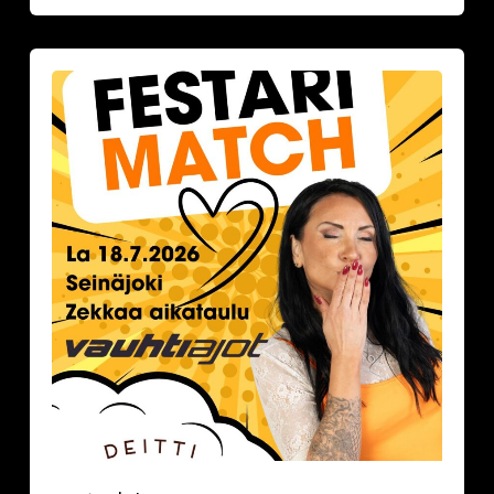
Festarimatch
by
Deittisirkus
la
18.7.2026,
klo
16.30-
17.30
VAUHTIAJOT