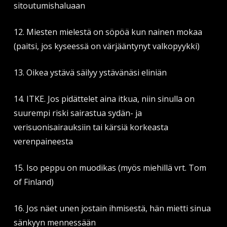
sitoutumishaluaan
12. Miesten mielestä on söpöä kun nainen mokaa
(paitsi, jos kyseessä on värjääntynyt valkopyykki)
13. Oikea ystävä säilyy ystävänäsi eliniän
14. ITKE. Jos pidättelet aina itkua, niin sinulla on
suurempi riski sairastua sydän- ja
verisuonisairauksiin tai kärsiä korkeasta
verenpaineesta
15. Iso peppu on muodikas (myös miehillä vrt. Tom
of Finland)
16. Jos näet unen jostain ihmisestä, hän mietti sinua
sänkyyn mennessään