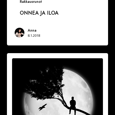
Rakkausrunot
ONNEA JA ILOA
Anna
8.1.2018
Vuoksesi
sun