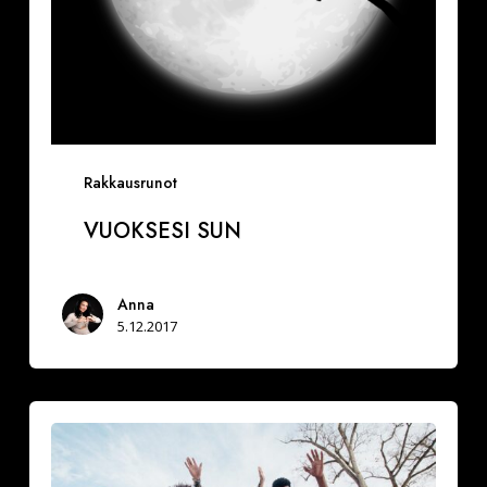
Rakkausrunot
VUOKSESI SUN
Anna
5.12.2017
Miksi
hidastaa