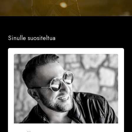
Sinulle suositeltua
Onnea
ja
iloa