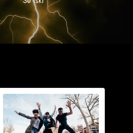
Se iski
iksi
idastaa