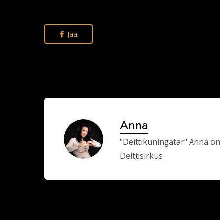
Jaa
Anna
"Deittikuningatar" Anna on
Deittisirkus