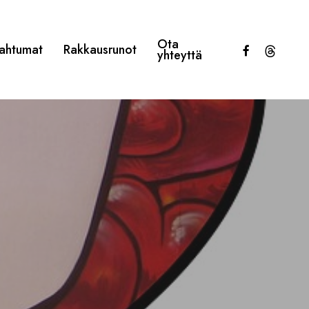
Ota
facebook
threads
ahtumat
Rakkausrunot
yhteyttä