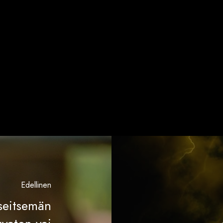
Edellinen
 seitsemän