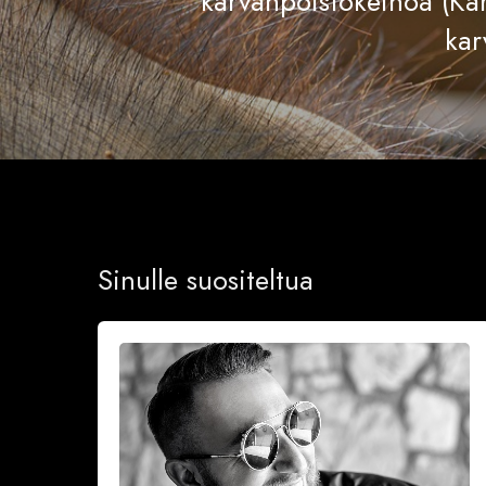
karvanpoistokeinoa (Ka
kar
Sinulle suositeltua
Onnea
ja
iloa