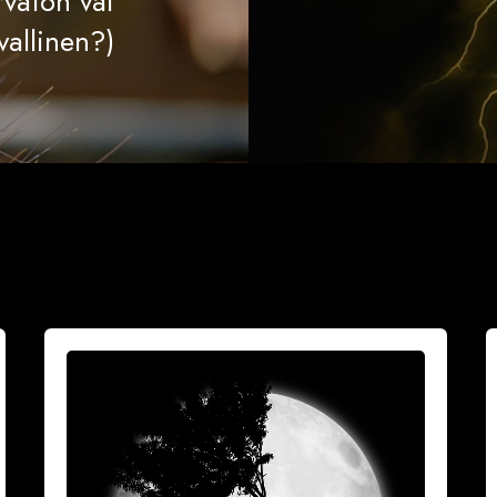
rvaton vai
vallinen?)
Vuoksesi
M
sun
h