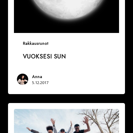
Rakkausrunot
VUOKSESI SUN
Anna
5.12.2017
Miksi
hidastaa