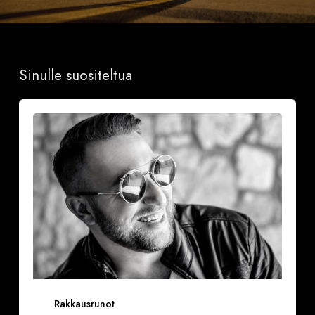
Sinulle suositeltua
Onnea
ja
iloa
Rakkausrunot