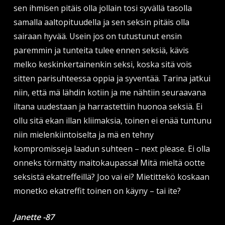
sen ihmisen pitäis olla jollain tosi syvällä tasolla
samalla aaltopituudella ja sen seksin pitäis olla
sairaan hyvää. Usein jos on tutustunut ensin
paremmin ja tunteita tulee ennen seksiä, kävis
melko keskinkertainenkin seksi, koska sitä vois
sitten parisuhteessa oppia ja syventää. Tarina jatkui
niin, että mä lähdin kotiin ja me nähtiin seuraavana
iltana uudestaan ja harrastettiin huonoa seksiä. Ei
ollu sitä ekan illan kliimaksia, toinen ei enää tuntunu
niin mielenkiintoiselta ja mä en tehny
kompromisseja laadun suhteen – next please. Ei olla
onneks törmätty maitokaupassa! Mitä mieltä ootte
seksistä ekatreffeillä? Joo vai ei? Mietittekö koskaan
monetko ekatreffit toinen on käyny – tai ite?
Janette -87