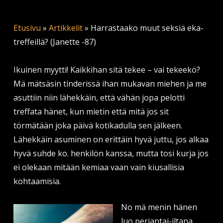
Etusivu
»
Artikkelit
»
Harrastaako muut seksiä eka-
treffeillä? (Janette -87)
Ikuinen myytti! Kaikkihan sitä tekee – vai tekeekö?
Mä mätsäsin tinderissä ihan mukavan miehen ja me
asuttiin niin lähekkäin, että vähän jopa pelotti
treffata hänet, kun mietin että mitä jos sit
törmätään joka päivä kotikadulla sen jälkeen.
Lähekkäin asuminen on erittäin hyvä juttu, jos alkaa
hyvä suhde ko. henkilön kanssa, mutta tosi kurja jos
ei olekaan mitään kemiaa vaan vain kiusallisia
kohtaamisia.
No mä menin hänen
luo perjantai-iltana