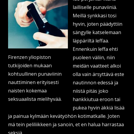
lailliselle punaviiniä.
Meillä synkkasi tosi
hyvin, joten päädyttiin
sängylle katselemaan
läppäriltä leffaa.
Ennenkuin leffa ehti
Firenzen yliopiston
puoleen väliin, niin
tutkijoiden mukaan
meidän vaatteet alkoi
kohtuullinen punaviinin
olla vain ärsyttävä este
nauttiminen erityisesti
nautinnon edessä ja
naisten kokemaa
niistä pitäs joko
seksuaalista mielihyvää.
hankkiutua eroon tai
pukea hyvin äkkiä lisää
ja painua kylmään kevätyöhön kotimatkalle. Joten
mä tein peliliikkeen ja sanoin, et en halua harrastaa
seksiä.