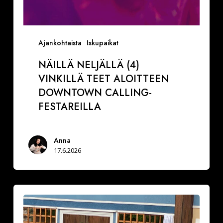
Ajankohtaista
Iskupaikat
NÄILLÄ NELJÄLLÄ (4)
VINKILLÄ TEET ALOITTEEN
DOWNTOWN CALLING-
FESTAREILLA
Anna
17.6.2026
Ranskalainen
pyjama
naurattaa