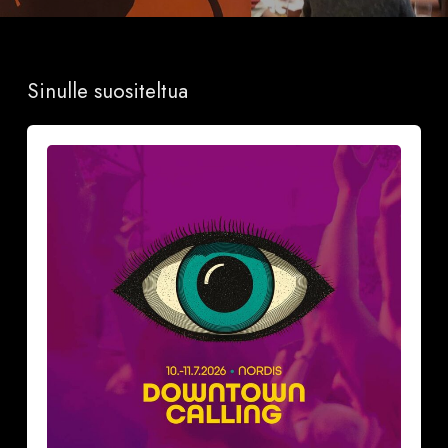
Sinulle suositeltua
Näillä
neljällä
(4)
vinkillä
teet
aloitteen
Downtown
Calling-
festareilla