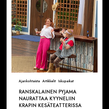
kyyneliin
Krapin
kesäteatterissa
(VAROITUS,
ON
TIETTY
SINKKURYHMÄ
KENELLE
NÄYTÖS
ON
TAATUSTI
KIUSALLINEN)
Ajankohtaista
Artikkelit
Iskupaikat
RANSKALAINEN PYJAMA
NAURATTAA KYYNELIIN
KRAPIN KESÄTEATTERISSA