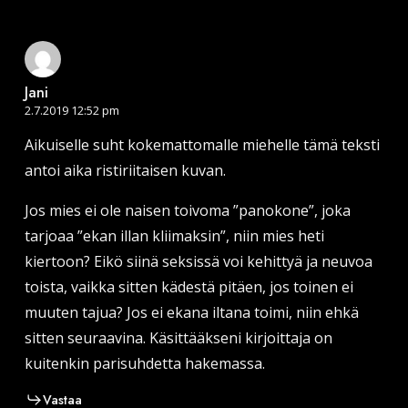
Jani
2.7.2019 12:52 pm
Aikuiselle suht kokemattomalle miehelle tämä teksti
antoi aika ristiriitaisen kuvan.
Jos mies ei ole naisen toivoma ”panokone”, joka
tarjoaa ”ekan illan kliimaksin”, niin mies heti
kiertoon? Eikö siinä seksissä voi kehittyä ja neuvoa
toista, vaikka sitten kädestä pitäen, jos toinen ei
muuten tajua? Jos ei ekana iltana toimi, niin ehkä
sitten seuraavina. Käsittääkseni kirjoittaja on
kuitenkin parisuhdetta hakemassa.
Vastaa