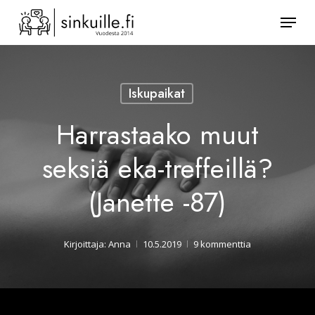
Skip
Valik
to
Sulje
main
valikk
content
Iskupaikat
Harrastaako muut
seksiä eka-treffeillä?
(Janette -87)
Kirjoittaja:
Anna
10.5.2019
9 kommenttia