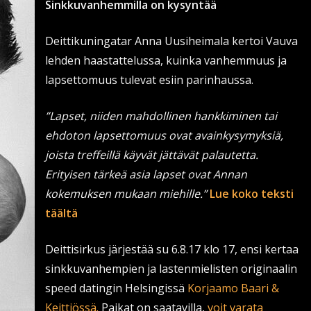
Sinkkuvanhemmilla on kysyntää
Deittikuningatar Anna Uusiheimala kertoi Vauva
lehden haastattelussa, kuinka vanhemmuus ja
lapsettomuus tulevat esiin parinhaussa.
”Lapset, niiden mahdollinen hankkiminen tai
ehdoton lapsettomuus ovat avainkysymyksiä,
joista treffeillä käyvät jättävät palautetta.
Erityisen tärkeä asia lapset ovat Annan
kokemuksen mukaan miehille.”
Lue koko teksti
täältä
Deittisirkus järjestää su 6.8.17 klo 17, ensi kertaa
sinkkuvanhempien ja lastenmielisten originaalin
speed datingin Helsingissä
Korjaamo Baari &
Keittiössä.
Paikat on saatavilla,
voit varata