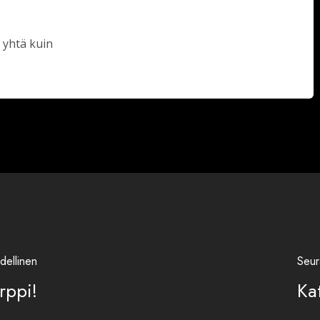
 yhtä kuin
dellinen
Seur
rppi!
Ka