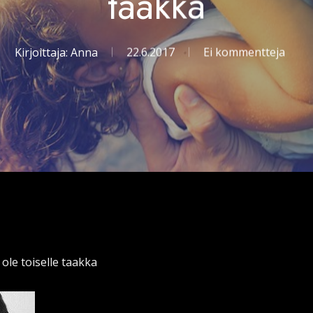
taakka
Kirjoittaja:
Anna
22.6.2017
Ei kommentteja
 ole toiselle taakka