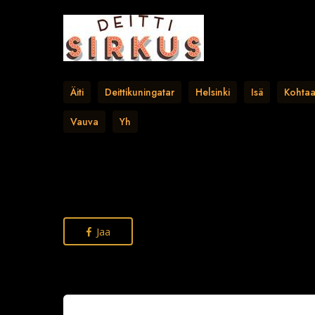
Äiti
Deittikuningatar
Helsinki
Isä
Kohta
Vauva
Yh
Jaa