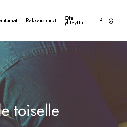
Ota
facebook
threads
ahtumat
Rakkausrunot
yhteyttä
e toiselle