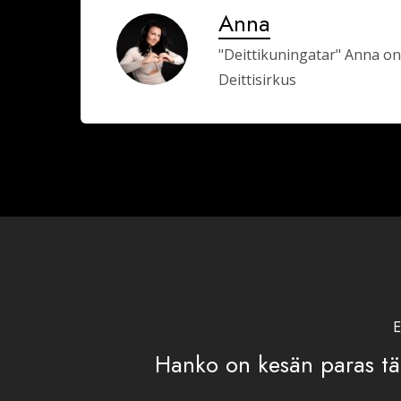
Anna
"Deittikuningatar" Anna on
Deittisirkus
E
Hanko on kesän paras tä