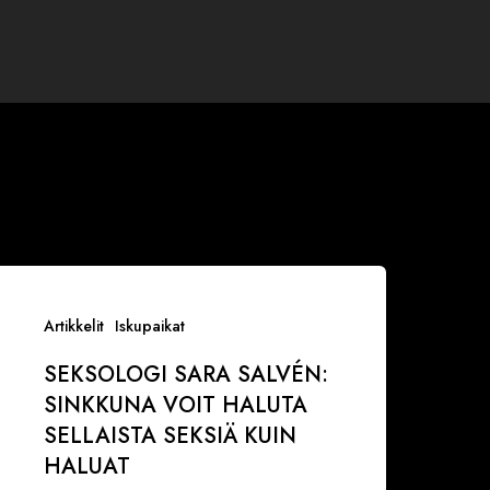
eksologi
ara
Artikkelit
Iskupaikat
alvén:
SEKSOLOGI SARA SALVÉN:
inkkuna
SINKKUNA VOIT HALUTA
oit
SELLAISTA SEKSIÄ KUIN
aluta
HALUAT
ellaista