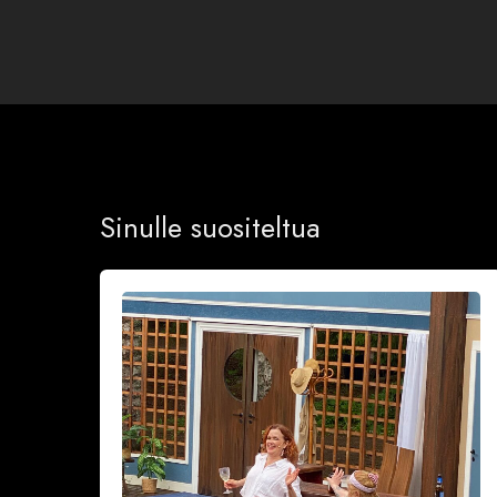
Sinulle suositeltua
Ranskalainen
pyjama
naurattaa
kyyneliin
Krapin
kesäteatterissa
(VAROITUS,