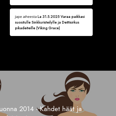
La 31.5.2025 Varaa paikkasi
Jape
aiheesta
suositulle Sinkkuristeilylle ja Deittisirkus
pikadeiteille (Viking Grace)
uonna 2014 - Kahdet häät ja