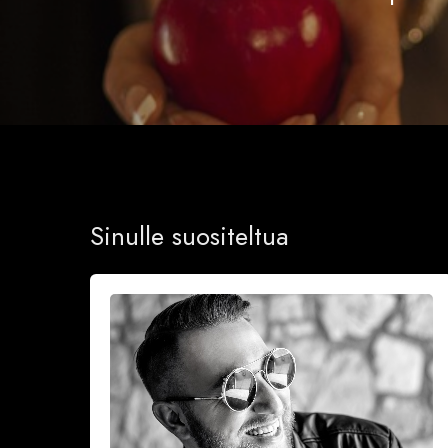
Sinulle suositeltua
Onnea
ja
iloa