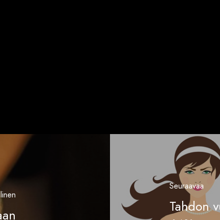
Seuraavaa
linen
Tahdon v
aan