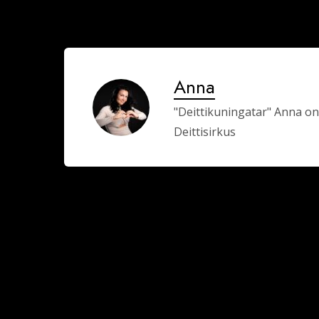
Anna
"Deittikuningatar" Anna on
Deittisirkus