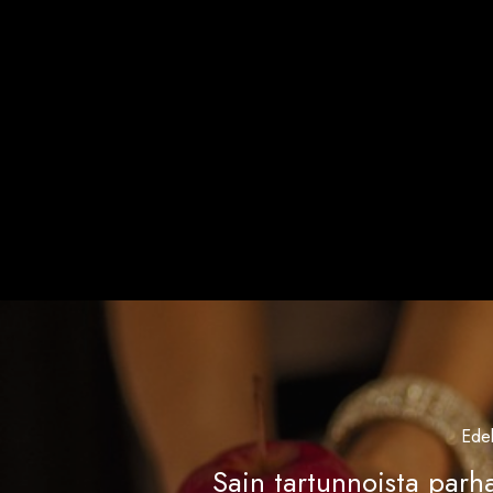
Edel
Sain tartunnoista parh