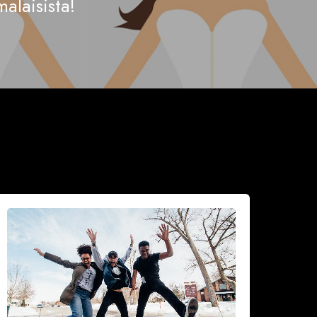
alaisista!
iksi
idastaa