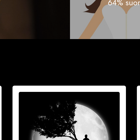
64% suom
Vuoksesi
M
sun
h