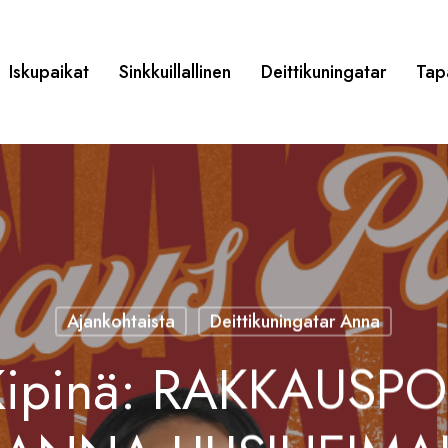
Iskupaikat
Sinkkuillallinen
Deittikuningatar
Tap
Ajankohtaista
Deittikuningatar Anna
 Kipinä: RAKKAUSP