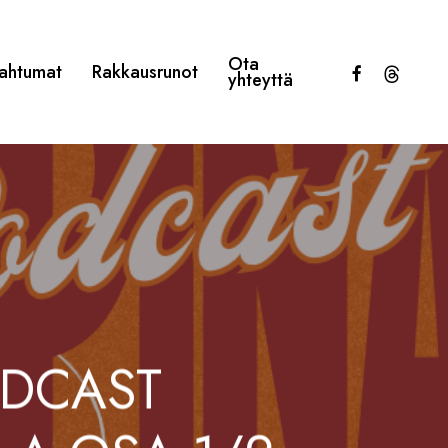
Ota
facebook
threads
ahtumat
Rakkausrunot
yhteyttä
ODCAST