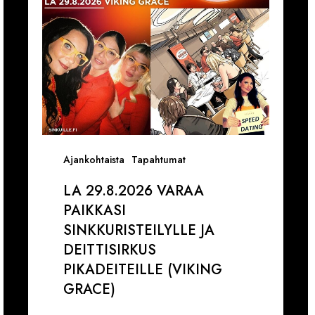
ja
k
Deittisirkus
1
pikadeiteille
1
(Viking
V
Grace)
Ajankohtaista
Tapahtumat
LA 29.8.2026 VARAA
PAIKKASI
SINKKURISTEILYLLE JA
DEITTISIRKUS
PIKADEITEILLE (VIKING
GRACE)