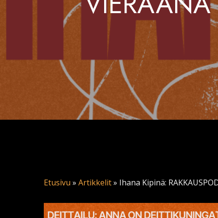
VIERAANA 
Etusivu
»
Artikkelit
»
Ihana Kipinä: RAKKAUSP