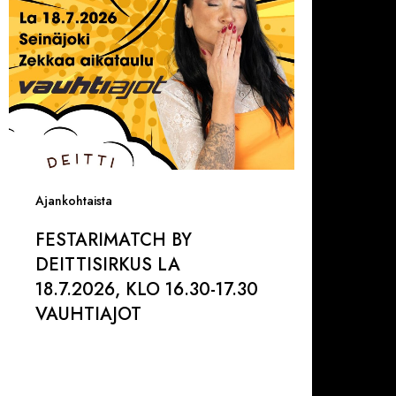
lo
6.30-
7.30
AUHTIAJOT
Ajankohtaista
FESTARIMATCH BY
DEITTISIRKUS LA
18.7.2026, KLO 16.30-17.30
VAUHTIAJOT