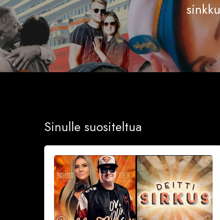
sinkku
Sinulle suositeltua
Sinkkubileet
la
19.9.2026
–
Deittisirkus