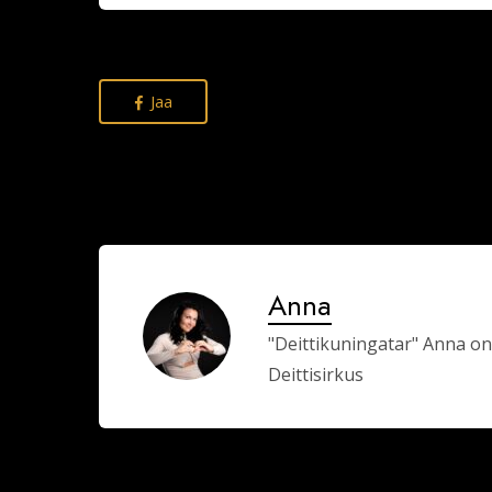
Jaa
Anna
"Deittikuningatar" Anna on
Deittisirkus