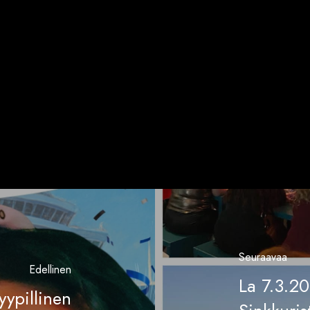
Seuraavaa
Edellinen
La 7.3.2
yypillinen