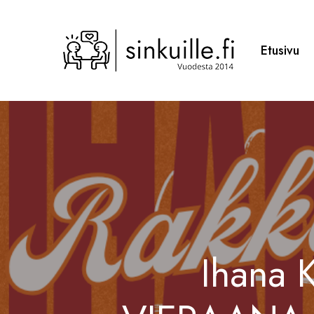
Skip
to
main
Etusivu
content
Ihana