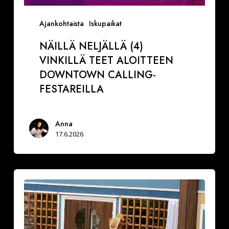
Ajankohtaista
Iskupaikat
NÄILLÄ NELJÄLLÄ (4)
VINKILLÄ TEET ALOITTEEN
DOWNTOWN CALLING-
FESTAREILLA
Anna
17.6.2026
Ranskalainen
pyjama
naurattaa
kyyneliin