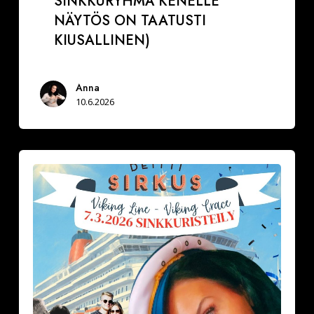
SINKKURYHMÄ KENELLE
NÄYTÖS ON TAATUSTI
KIUSALLINEN)
Anna
10.6.2026
Minkälainen
on
tyypillinen
sinkkuristeilijä?