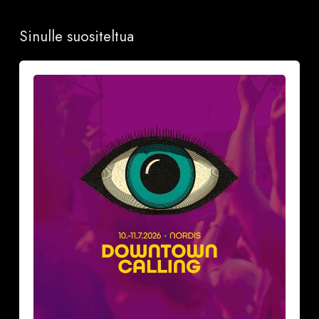
Sinulle suositeltua
Näillä
neljällä
(4)
vinkillä
teet
aloitteen
Downtown
Calling-
festareilla