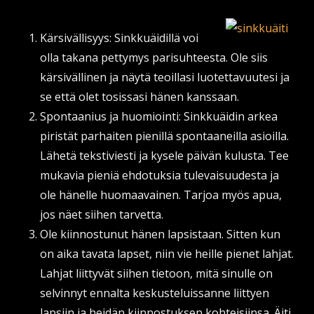
Kärsivällisyys: Sinkkuäidillä voi
olla takana pettymys parisuhteesta. Ole siis
kärsivällinen ja näytä teoillasi luotettavuutesi ja
se että olet tosissasi hänen kanssaan.
Spontaanius ja huomiointi: Sinkkuäidin arkea
piristät parhaiten pienillä spontaaneilla asioilla.
Lähetä tekstiviesti ja kysele päivän kulusta. Tee
mukavia pieniä ehdotuksia tulevaisuudesta ja
ole hänelle huomaavainen. Tarjoa myös apua,
jos näet siihen tarvetta.
Ole kiinnostunut hänen lapsistaan. Sitten kun
on aika tavata lapset, niin vie heille pienet lahjat.
Lahjat liittyvät siihen tietoon, mitä sinulle on
selvinnyt ennalta keskusteluissanne liittyen
lapsiin ja heidän kiinnostuksen kohteisiinsa. Äiti