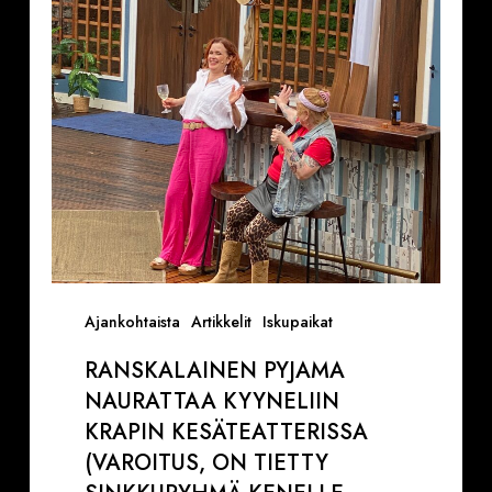
Krapin
kesäteatterissa
(VAROITUS,
ON
TIETTY
SINKKURYHMÄ
KENELLE
NÄYTÖS
ON
TAATUSTI
KIUSALLINEN)
Ajankohtaista
Artikkelit
Iskupaikat
RANSKALAINEN PYJAMA
NAURATTAA KYYNELIIN
KRAPIN KESÄTEATTERISSA
(VAROITUS, ON TIETTY