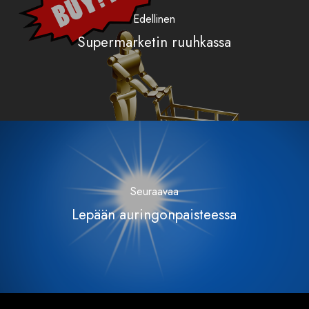
Edellinen
Supermarketin ruuhkassa
Seuraavaa
Lepään auringonpaisteessa