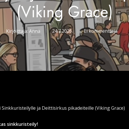
(Viking Grace)
Kirjoittaja:
Anna
24.7.2026
Ei kommentteja
Sinkkuristeilylle ja Deittisirkus pikadeiteille (Viking Grace)
as sinkkuristeily!