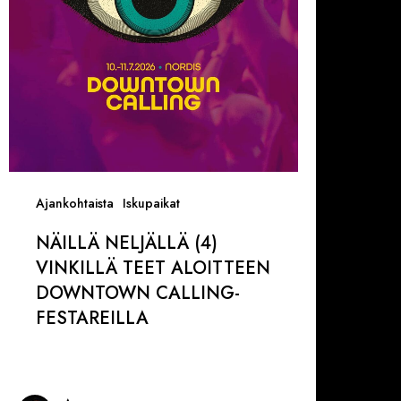
loitteen
owntown
alling-
estareilla
Ajankohtaista
Iskupaikat
NÄILLÄ NELJÄLLÄ (4)
VINKILLÄ TEET ALOITTEEN
DOWNTOWN CALLING-
FESTAREILLA