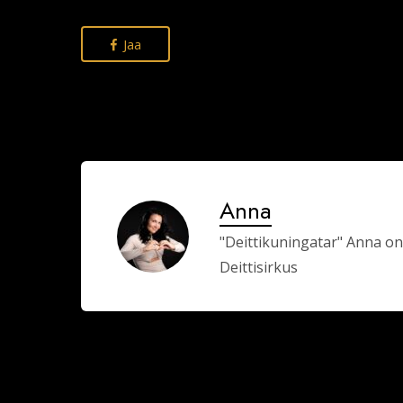
Jaa
Anna
"Deittikuningatar" Anna on
Deittisirkus