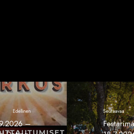
Edellinen
Seuraavaa
9.9.2026 –
Festarima