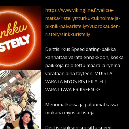
https://www.vikingline.fi/valitse-
matka/risteilyt/turku-tukholma-ja-
piknik-paivaristeilyt/vuorokauden-
risteily/sinkkuristeily
Deittisirkus Speed dating-paikka
kannattaa varata ennakkoon, koska
paikkoja rajoitettu määrä ja ryhmä
varataan aina täyteen. MUISTA
VARATA MYÖS RISTEILY. ELI
VARATTAVA ERIKSEEN <3
Menomatkassa ja paluumatkassa
mukana myös artisteja.
Deittisirkuksen suosittu speed