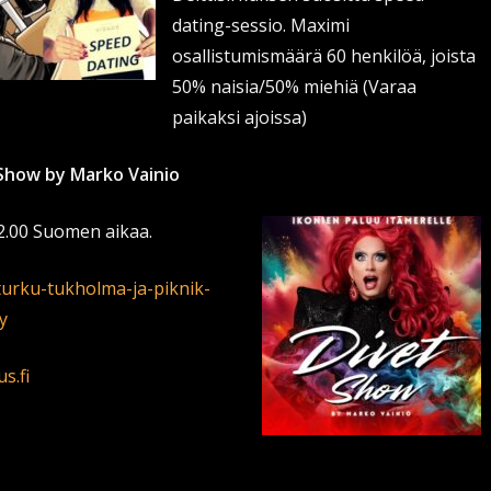
dating-sessio. Maximi
osallistumismäärä 60 henkilöä, joista
50% naisia/50% miehiä (Varaa
paikaksi ajoissa)
Show by Marko Vainio
2.00 Suomen aikaa.
t/turku-tukholma-ja-piknik-
y
s.fi