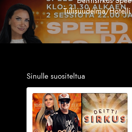
Deittisirkus Spe
Tulisuudelma/Hotelli
Sinulle suositeltua
Sinkkubileet
la
19.9.2026
–
Deittisirkus