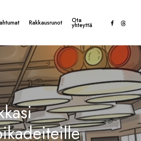
Ota
facebook
threads
ahtumat
Rakkausrunot
yhteyttä
kkasi
pikadeiteille