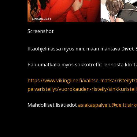
Screenshot
Iltaohjelmassa myös mm. maan mahtava
Divet 
Paluumatkalla myös sokkotreffit lennosta klo 1
https://www.vikingline.fi/valitse-matka/risteily
paivaristeilyt/vuorokauden-risteily/sinkkuristeil
Mahdolliset lisätiedot
asiakaspalvelu@deittisirku