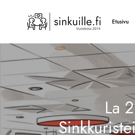
Skip
to
main
Etusivu
content
La 2
Sinkkuristei