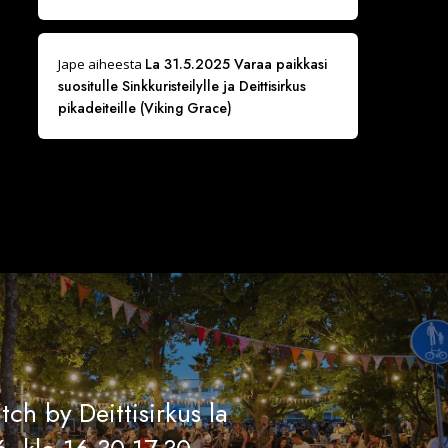
La 31.5.2025 Varaa paikkasi
Jape
aiheesta
suositulle Sinkkuristeilylle ja Deittisirkus
pikadeiteille (Viking Grace)
tch by Deittisirkus la