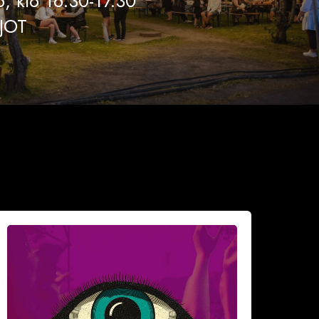
, klo 16.30-17.30
JOT
äillä
eljällä
4)
inkillä
eet