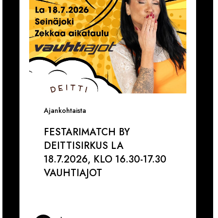
klo
a
16.30-
D
17.30
C
VAUHTIAJOT
f
Ajankohtaista
FESTARIMATCH BY
DEITTISIRKUS LA
18.7.2026, KLO 16.30-17.30
VAUHTIAJOT