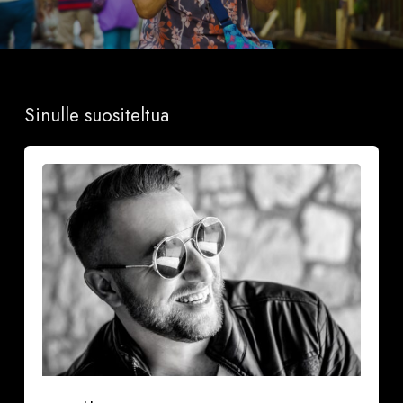
Sinulle suositeltua
Onnea
ja
iloa