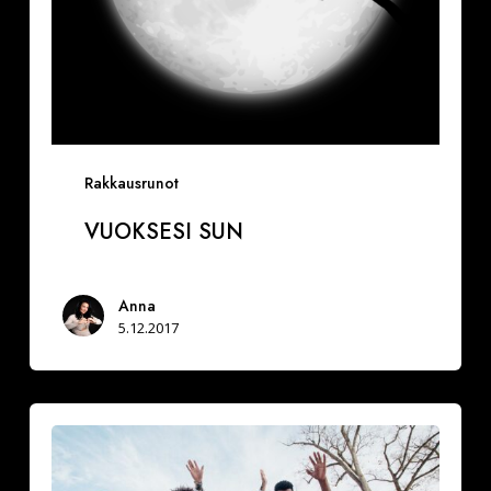
Rakkausrunot
VUOKSESI SUN
Anna
5.12.2017
Miksi
hidastaa