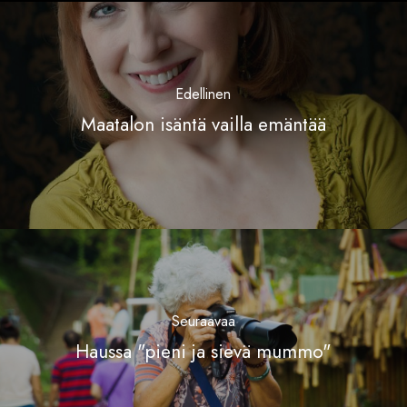
Edellinen
Maatalon isäntä vailla emäntää
Seuraavaa
Haussa "pieni ja sievä mummo"