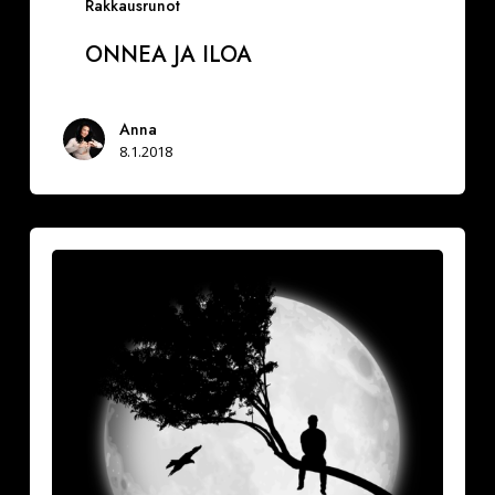
Rakkausrunot
ONNEA JA ILOA
Anna
8.1.2018
Vuoksesi
sun