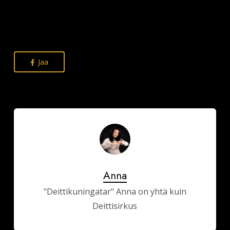
Jaa
Anna
"Deittikuningatar" Anna on yhtä kuin
Deittisirkus