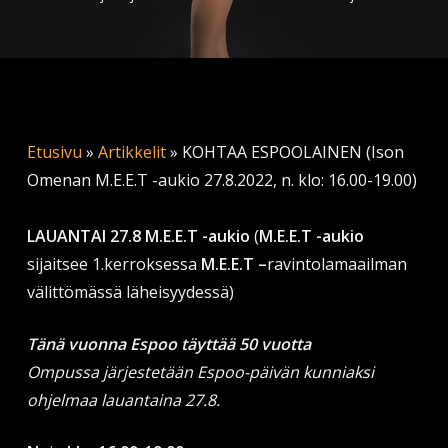
Etusivu
»
Artikkelit
»
KOHTAA ESPOOLAINEN (Ison
Omenan M.E.E.T -aukio 27.8.2022, n. klo: 16.00-19.00)
LAUANTAI 27.8 M.E.E.T -aukio
(
M.E.E.T -aukio
sijaitsee 1.kerroksessa
M.E.E.T –
ravintolamaailman
välittömässä läheisyydessä)
Tänä vuonna Espoo täyttää 50 vuotta
Ompussa järjestetään Espoo-päivän kunniaksi
ohjelmaa lauantaina 27.8.