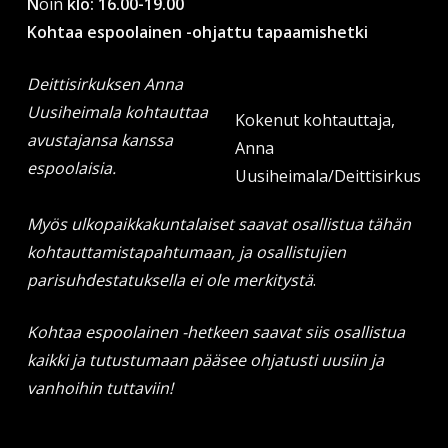
N
oin
klo: 16.00-19.00
Kohtaa espoolainen -ohjattu tapaamishetki
Deittisirkuksen Anna
Uusiheimala kohtauttaa
Kokenut kohtauttaja,
avustajansa kanssa
Anna
espoolaisia.
Uusiheimala/Deittisirkus
Myös ulkopaikkakuntalaiset saavat osallistua tähän
kohtauttamistapahtumaan, ja osallistujien
parisuhdestatuksella ei ole merkitystä
.
Kohtaa espoolainen -hetkeen saavat siis osallistua
kaikki ja tutustumaan pääsee ohjatusti uusiin ja
vanhoihin tuttaviin!