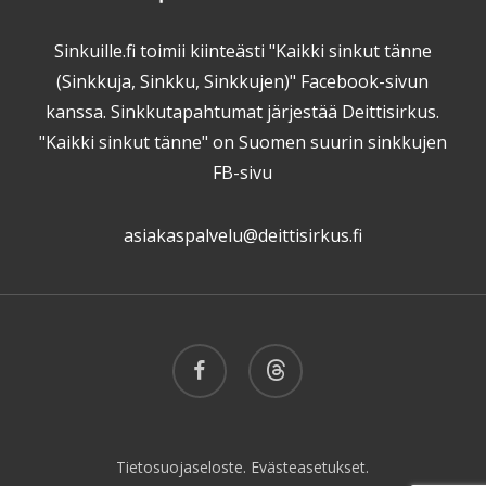
Sinkuille.fi toimii kiinteästi "Kaikki sinkut tänne
(Sinkkuja, Sinkku, Sinkkujen)" Facebook-sivun
kanssa. Sinkkutapahtumat järjestää Deittisirkus.
"Kaikki sinkut tänne" on Suomen suurin sinkkujen
FB-sivu
asiakaspalvelu@deittisirkus.fi
facebook
threads
Tietosuojaseloste.
Evästeasetukset.