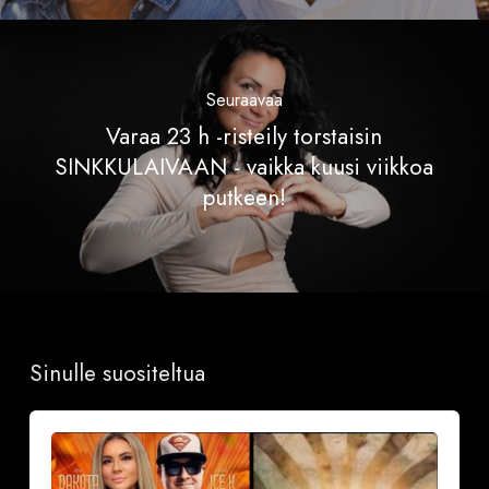
Seuraavaa
Varaa 23 h -risteily torstaisin
SINKKULAIVAAN - vaikka kuusi viikkoa
putkeen!
Sinulle suositeltua
Sinkkubileet
la
19.9.2026