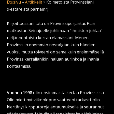
Etusivu
»
Artikkelit
»
Kolmetoista Provinssiani
(Festareista parhain?)
Kirjoittaessani tätä on Provinssiperjantai. Pian
matkustan Seinäjoelle juhlimaan ”ihmisten juhlaa”
neljännentoista kerran elämässäni. Menen
Provinssiin enemmän nostalgian kuin bändien
vuoksi, mutta toiveeni on sama kuin ensimmäisellä
Provinssikerrallanikin: haluan aurinkoa ja ihania
kohtaamisia.
Vuonna 1998
olin ensimmäistä kertaa Provinssissa.
Olin miettinyt viikonlopun vaatteeni tarkasti: olin
kiertänyt kirpputoreja antaumuksella ja seurannut