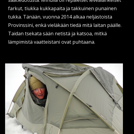
säätiedotusta. Minulla oli repaleiset leveälahkeiset
farkut, tiukka kukkapaita ja takkuinen punainen
tukka. Tänään, vuonna 2014 alkaa neljästoista
Provinssini, enkä vieläkään tiedä mitä laitan päälle.
Taidan tsekata sään netistä ja katsoa, mitkä
lämpimistä vaatteistani ovat puhtaana.