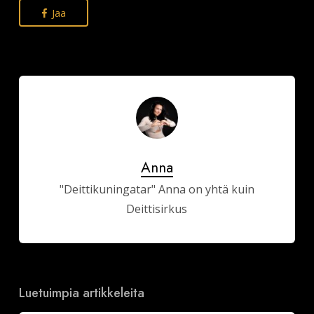
Jaa
Anna
"Deittikuningatar" Anna on yhtä kuin
Deittisirkus
Luetuimpia artikkeleita