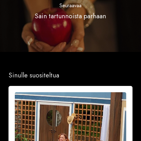
Seuraavaa
Sain tartunnoista parhaan
Sinulle suositeltua
Ranskalainen
pyjama
naurattaa
kyyneliin
Krapin
kesäteatterissa