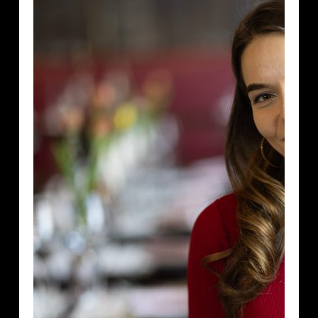
Sara
Salvén:
Sinkkuna
voit
haluta
sellaista
seksiä
kuin
haluat