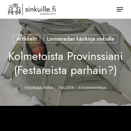
Skip
Valik
to
Sulje
main
valikk
content
Artikkelit
Linnunradan käsikirja sinkuille
Kolmetoista Provinssiani
(Festareista parhain?)
Kirjoittaja:
Anna
29.6.2014
Ei kommentteja