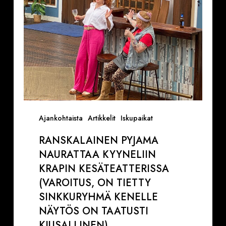
(VAROITUS,
ON
TIETTY
SINKKURYHMÄ
KENELLE
NÄYTÖS
ON
TAATUSTI
KIUSALLINEN)
Ajankohtaista
Artikkelit
Iskupaikat
RANSKALAINEN PYJAMA
NAURATTAA KYYNELIIN
KRAPIN KESÄTEATTERISSA
(VAROITUS, ON TIETTY
SINKKURYHMÄ KENELLE
NÄYTÖS ON TAATUSTI
KIUSALLINEN)