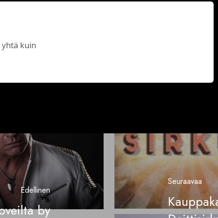
 yhtä kuin
Seuraavaa
Edellinen
Kauppaka
oveilta by