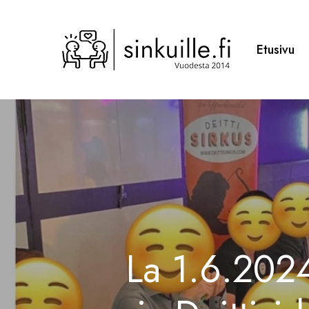
Skip
to
main
Etusivu
content
La 1.6.2024