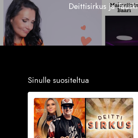
Deittisirkus ja Tausk
Sinulle suositeltua
Sinkkubileet
la
19.9.2026
–
Deittisirkus