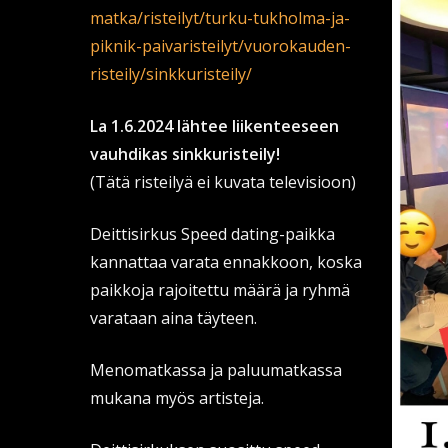
matka/risteilyt/turku-tukholma-ja-
piknik-paivaristeilyt/vuorokauden-
risteily/sinkkuristeily/
La 1.6.2024 lähtee liikenteeseen
vauhdikas sinkkuristeily!
(Tätä risteilyä ei kuvata televisioon)
Deittisirkus Speed dating-paikka
kannattaa varata ennakkoon, koska
paikkoja rajoitettu määrä ja ryhmä
varataan aina täyteen.
Menomatkassa ja paluumatkassa
mukana myös artisteja.