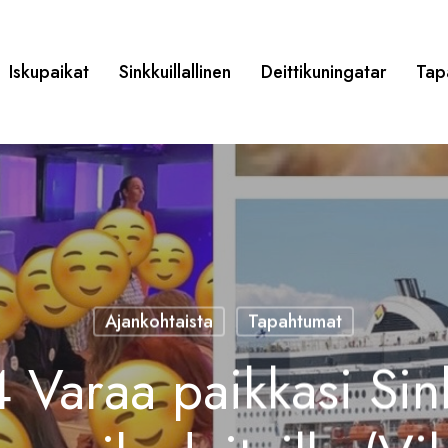
Iskupaikat
Sinkkuillallinen
Deittikuningatar
Tap
Ajankohtaista
Tapahtumat
 Varaa paikkasi Sinkk