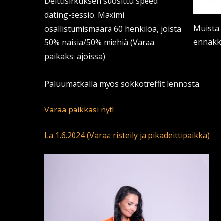
Deittisirkuksen suosittu speed
dating-sessio. Maximi
Muista 
osallistumismäärä 60 henkilöä, joista
ennakk
50% naisia/50% miehiä (Varaa
paikaksi ajoissa)
Paluumatkalla myös sokkotreffit lennosta.
Varaa paikkasi nyt!
La 1.6.2024 (Varaa risteily ja pikadeittipaik
ka)