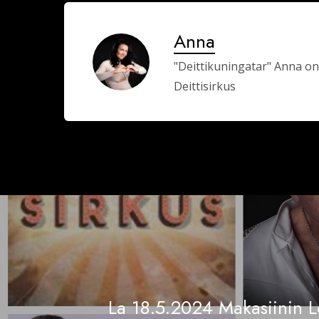
Anna
"Deittikuningatar" Anna on
Deittisirkus
La 18.5.2024 Makasiinin L