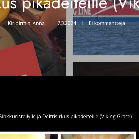
rkus pikadeiteille (V
Kirjoittaja:
Anna
7.3.2024
Ei kommentteja
inkkuristeilylle ja Deittisirkus pikadeiteille (Viking Grace)