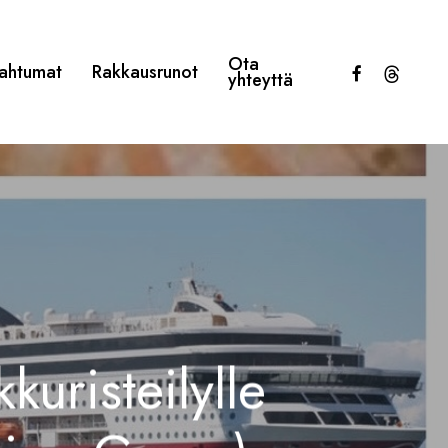
Ota
facebook
threads
ahtumat
Rakkausrunot
yhteyttä
uristeilylle