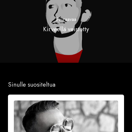
Seuraavaa
Kirveellä veistetty
Sinulle suositeltua
Onnea
ja
iloa