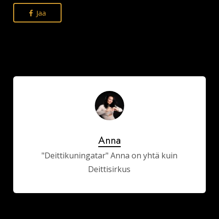
Jaa
Anna
"Deittikuningatar" Anna on yhtä kuin
Deittisirkus