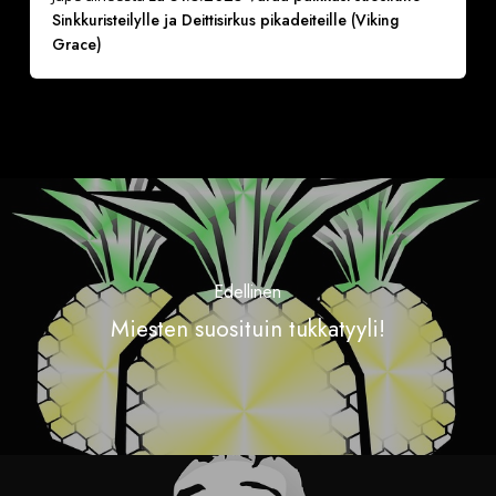
Sinkkuristeilylle ja Deittisirkus pikadeiteille (Viking
Grace)
Edellinen
Miesten suosituin tukkatyyli!