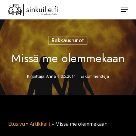
Skip
Valik
to
Sulje
main
valikk
content
Rakkausrunot
Missä me olemmekaan
Kirjoittaja:
Anna
3.5.2014
Ei kommentteja
Etusivu
»
Artikkelit
»
Missä me olemmekaan