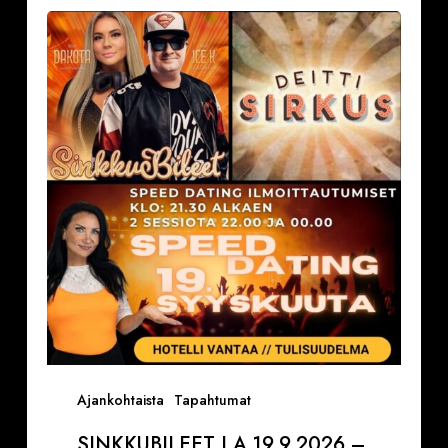
Sinkkubileet
la
19.9.2026
–
Deittisirkus
Speed
Dating,
Tulisuudelma/Hotelli
Vantaalla
Ajankohtaista
Tapahtumat
SINKKUBILEET LA 19.9.2026 –