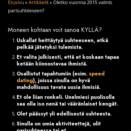
Etusivu
»
Artikkelit
»
Oletko vuonna 2015 valmis
parisuhteeseen?
Moneen kohtaan voit sanoa KYLLÄ?
Uskallat heittäytyä suhteeseen, etkä
pelkää jätetyksi tulemista.
Et valita julkisesti, että et koskaan tapaa
ketään kiinnostavaa ihmistä.
Osallistut tapahtumiin (esim.
speed
dating
), joissa sinulla on hyvä
mahdollisuus tavata uusia ihmisiä.
Et ole liian ronkeli. Unelmiesi puolisolla
saa olla iso nenä tai vääränlaiset kengät.
Olet päässyt yli edellisestä suhteesta.
Sinulla on omia aktiviteettejä, olit
parisuhteessa tai et.