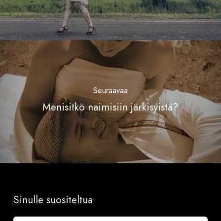
Seuraavaa
Menisitkö naimisiin järkisyistä?
Sinulle suositeltua