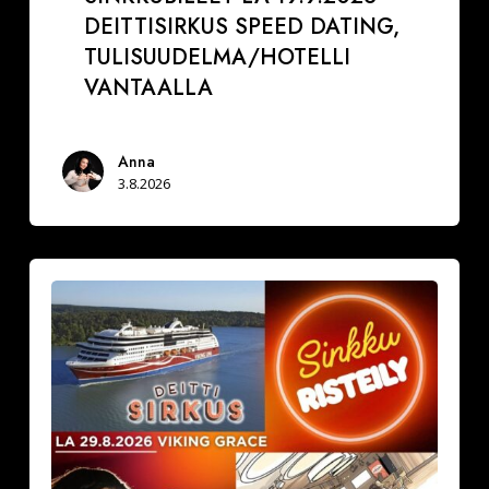
DEITTISIRKUS SPEED DATING,
TULISUUDELMA/HOTELLI
VANTAALLA
Anna
3.8.2026
La
29.8.2026
Varaa
paikkasi
Sinkkuristeilylle
ja
Deittisirkus
pikadeiteille