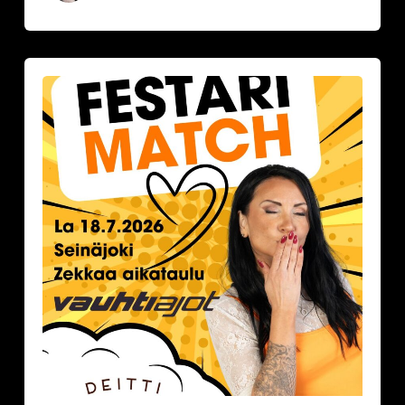
Festarimatch
by
Deittisirkus
la
18.7.2026,
klo
16.30-
17.30
VAUHTIAJOT