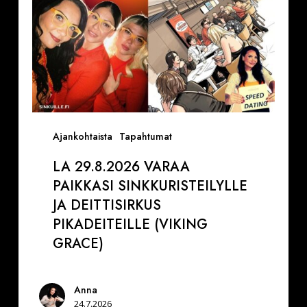
(Viking
Grace)
Ajankohtaista
Tapahtumat
LA 29.8.2026 VARAA
PAIKKASI SINKKURISTEILYLLE
JA DEITTISIRKUS
PIKADEITEILLE (VIKING
GRACE)
Anna
24.7.2026