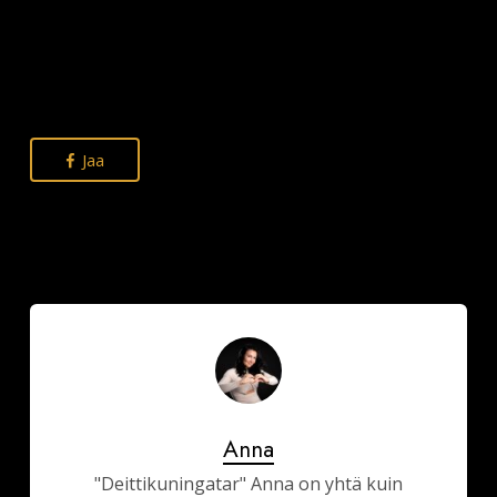
Jaa
Anna
"Deittikuningatar" Anna on yhtä kuin