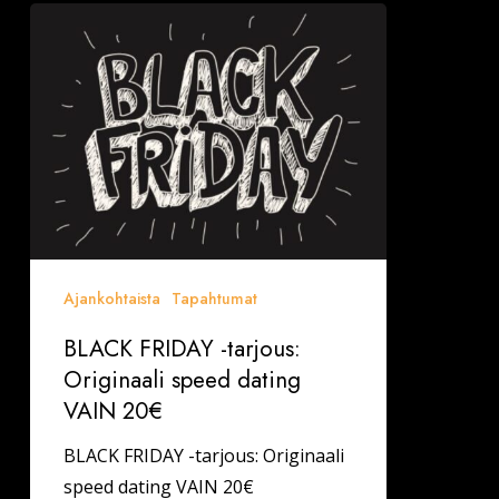
BLACK
FRIDAY
-
tarjous:
Originaali
speed
dating
VAIN
20€
Ajankohtaista
Tapahtumat
BLACK FRIDAY -tarjous:
Originaali speed dating
VAIN 20€
BLACK FRIDAY -tarjous: Originaali
speed dating VAIN 20€