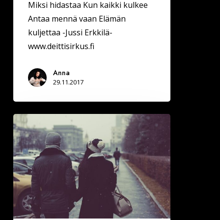
Miksi hidastaa Kun kaikki kulkee
Antaa mennä vaan Elämän
kuljettaa -Jussi Erkkilä-
www.deittisirkus.fi
Anna
29.11.2017
Treffit
joulun
korvilla
Tampereella
ja
Helsingissä
(Deittisirkus
originaali