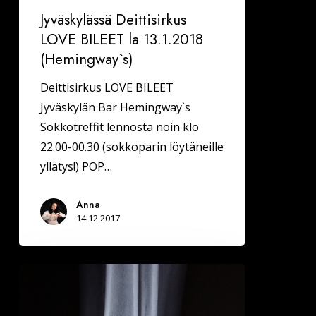
Jyväskylässä Deittisirkus
LOVE BILEET la 13.1.2018
(Hemingway`s)
Deittisirkus LOVE BILEET
Jyväskylän Bar Hemingway`s
Sokkotreffit lennosta noin klo
22.00-00.30 (sokkoparin löytäneille
yllätys!) POP…
Anna
14.12.2017
Muuttuvia
tilanteita:
oksennusta,