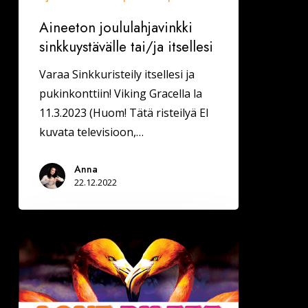
Aineeton joululahjavinkki
sinkkuystävälle tai/ja itsellesi
Varaa Sinkkuristeily itsellesi ja
pukinkonttiin! Viking Gracella la
11.3.2023 (Huom! Tätä risteilyä EI
kuvata televisioon,…
Anna
22.12.2022
Kuhmossa
Deittisirkus
LOVE
BILEET