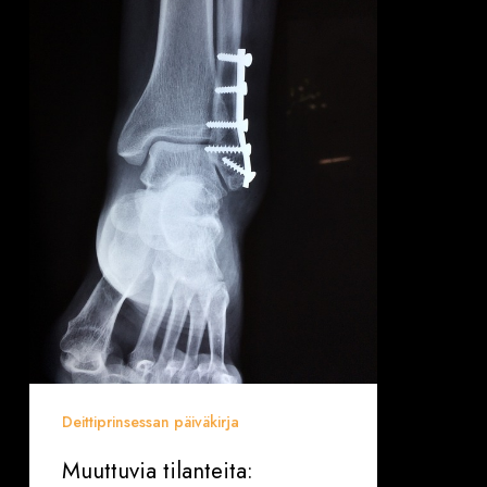
murtuneita
jalkoja
ja
hassuja
sattumuksia….
Deittiprinsessan päiväkirja
Muuttuvia tilanteita: