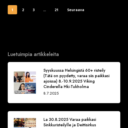
1
2
3
…
21
Seuraava
Luetuimpia artikkeleita
Syyskuussa Helsingistä 60+ risteily
(Tätä on pyydetty, varaa siis paikkasi
ajoissa) 8.-10.9.2025 Viking
Cinderella Hki-Tukholma
8.7.2025
La 30.8.2025 Varaa paikkasi
Sinkkuristeilylle ja Deittisirkus