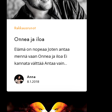
Rakkausrunot
Onnea ja iloa
Elämä on nopeaa Joten antaa
mennä vaan Onnea ja iloa Ei
kannata välttää Antaa vain…
Anna
8.1.2018
Jyväskylässä
Deittisirkus