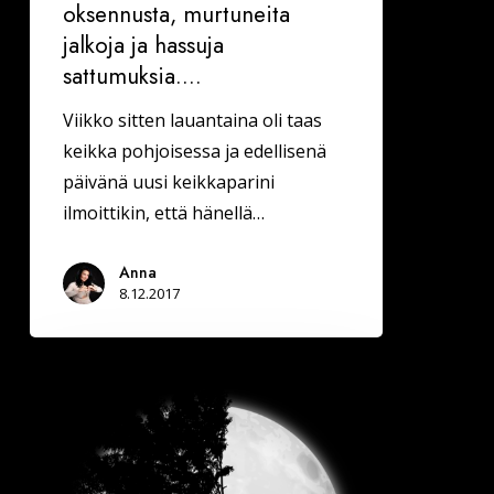
oksennusta, murtuneita
jalkoja ja hassuja
sattumuksia….
Viikko sitten lauantaina oli taas
keikka pohjoisessa ja edellisenä
päivänä uusi keikkaparini
ilmoittikin, että hänellä…
Anna
8.12.2017
Vuoksesi
sun