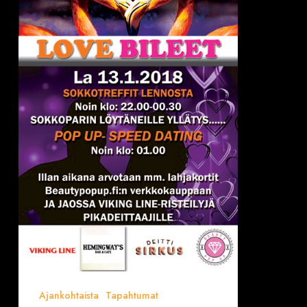
LOVE
BILEET
la
13.1.2018
(Hemingway`s)
Ajankohtaista
Tapahtumat