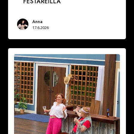
FESTAREILLA
Anna
17.6.2026
Ranskalainen
pyjama
naurattaa
kyyneliin
Krapin
kesäteatterissa
(VAROITUS,
ON
TIETTY
SINKKURYHMÄ