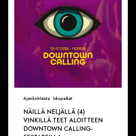
vinkillä
teet
aloitteen
Downtown
Calling-
festareilla
Ajankohtaista
Iskupaikat
NÄILLÄ NELJÄLLÄ (4)
VINKILLÄ TEET ALOITTEEN
DOWNTOWN CALLING-