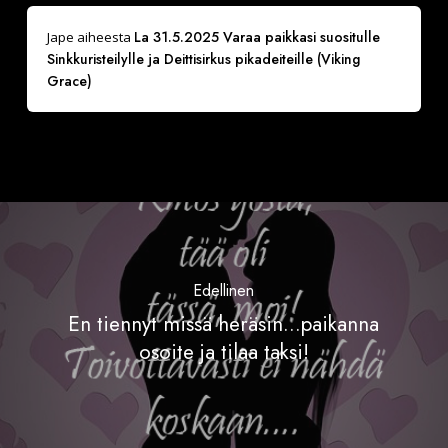
La 31.5.2025 Varaa paikkasi suositulle
Jape
aiheesta
Sinkkuristeilylle ja Deittisirkus pikadeiteille (Viking
Grace)
Edellinen
En tiennyt missä heräsin...paikanna
osoite ja tilaa taksi!