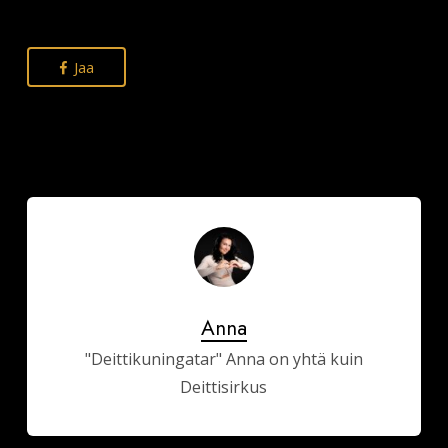
Jaa
Anna
"Deittikuningatar" Anna on yhtä kuin
Deittisirkus