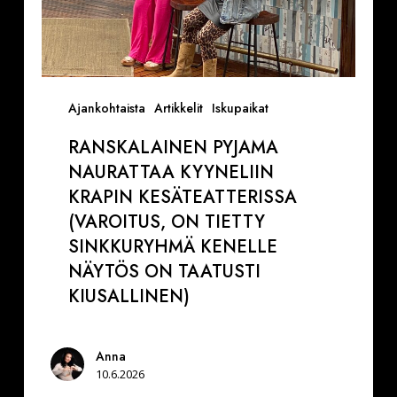
KENELLE
NÄYTÖS
ON
TAATUSTI
KIUSALLINEN)
Ajankohtaista
Artikkelit
Iskupaikat
RANSKALAINEN PYJAMA
NAURATTAA KYYNELIIN
KRAPIN KESÄTEATTERISSA
(VAROITUS, ON TIETTY
SINKKURYHMÄ KENELLE
NÄYTÖS ON TAATUSTI
KIUSALLINEN)
Anna
10.6.2026