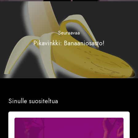
Seuraavaa
Pikavinkki: Banaaniosasto!
Sinulle suositeltua
Näillä
neljällä
(4)