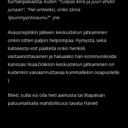
turhanpäiväistä, kuten
”Tulipas kiire ja juuri ehdin
junaan”, ”Hei anteeksi, onko tämä
lipunmyyntivaunu?” jne.
Avausrepliikin jälkeen keskustelun jatkaminen
onkin sitten paljon helpompaa. Hymystä, sekä
katseesta voit päätellä onko henkilö
vastaanottavainen ja haluaako hän kommunikoida
kanssasi lisää.(Väkisin keskustelun jatkaminen on
kuitenkin vaivaannuttavaa kummallekin osapuolelle.
)
Mieti, sulla voi olla heti aamusta tai iltapäivän
paluumatkalla mahdollisuus tavata Hänet!