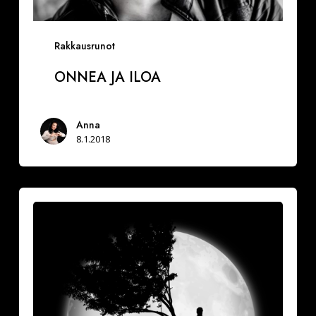
Rakkausrunot
ONNEA JA ILOA
Anna
8.1.2018
Vuoksesi
sun