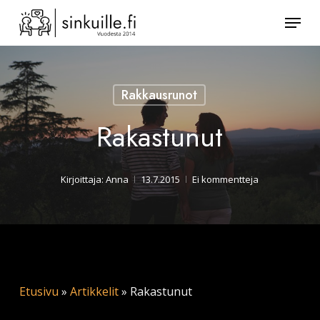
Skip
Valik
to
Sulje
main
valikk
content
Rakkausrunot
Rakastunut
Kirjoittaja:
Anna
13.7.2015
Ei kommentteja
Etusivu
»
Artikkelit
»
Rakastunut