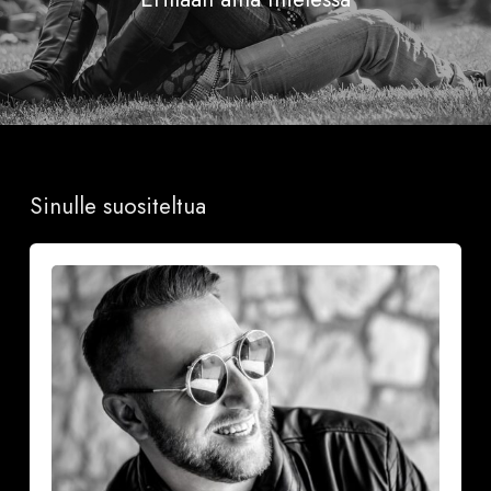
Sinulle suositeltua
Onnea
ja
iloa