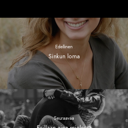
Edellinen
Sinkun loma
Seuraavaa
Erillään aina mielessä