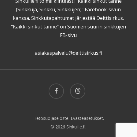
Sinkuille.fi toimii kiinteästi "Kaikki sinkut tänne
(Sinkkuja, Sinkku, Sinkkujen)" Facebook-sivun
kanssa. Sinkkutapahtumat järjestää Deittisirkus.
"Kaikki sinkut tänne" on Suomen suurin sinkkujen
FB-sivu
asiakaspalvelu@deittisirkus.fi
facebook
threads
Tietosuojaseloste.
Evästeasetukset.
© 2026 Sinkuille.fi.