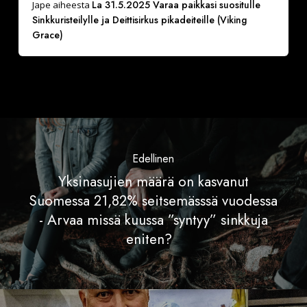
La 31.5.2025 Varaa paikkasi suositulle
Jape
aiheesta
Sinkkuristeilylle ja Deittisirkus pikadeiteille (Viking
Grace)
Edellinen
Yksinasujien määrä on kasvanut
Suomessa 21,82% seitsemässsä vuodessa
- Arvaa missä kuussa ”syntyy” sinkkuja
eniten?