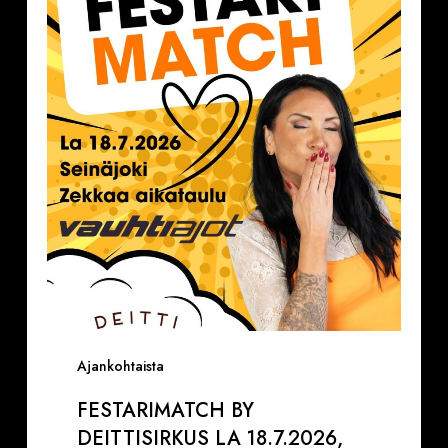
Deittisirkus
la
18.7.2026,
klo
16.30-
17.30
VAUHTIAJOT
Ajankohtaista
FESTARIMATCH BY
DEITTISIRKUS LA 18.7.2026,