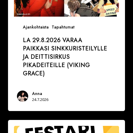
Ajankohtaista
Tapahtumat
LA 29.8.2026 VARAA
PAIKKASI SINKKURISTEILYLLE
JA DEITTISIRKUS
PIKADEITEILLE (VIKING
GRACE)
Anna
24.7.2026
Festarimatch
by