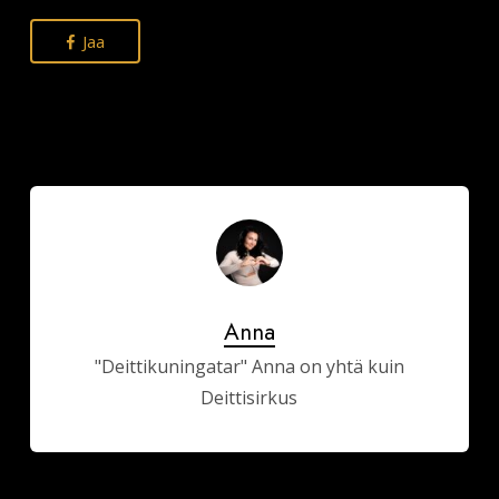
Jaa
Anna
"Deittikuningatar" Anna on yhtä kuin
Deittisirkus