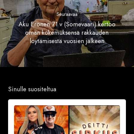
Seuraavaa
Aku Eronen 71 v (Somevaari) kertoo
oman kokemuksensa rakkauden
löytämisestä vuosien jälkeen
Sinulle suositeltua
Sinkkubileet
la
19.9.2026
–