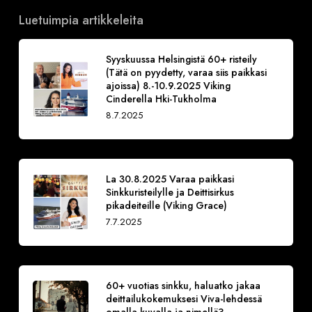
Luetuimpia artikkeleita
Syyskuussa Helsingistä 60+ risteily
(Tätä on pyydetty, varaa siis paikkasi
ajoissa) 8.-10.9.2025 Viking
Cinderella Hki-Tukholma
8.7.2025
La 30.8.2025 Varaa paikkasi
Sinkkuristeilylle ja Deittisirkus
pikadeiteille (Viking Grace)
7.7.2025
60+ vuotias sinkku, haluatko jakaa
deittailukokemuksesi Viva-lehdessä
omalla kuvalla ja nimellä?