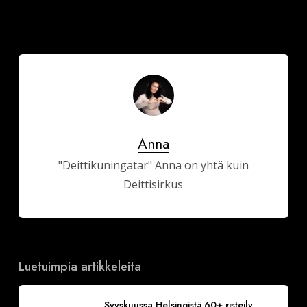
Anna
"Deittikuningatar" Anna on yhtä kuin
Deittisirkus
Luetuimpia artikkeleita
Syyskuussa Helsingistä 60+ risteily