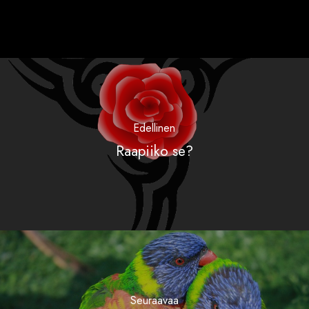
Edellinen
Raapiiko se?
Seuraavaa