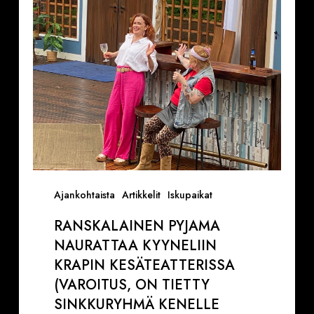
kesäteatterissa
(VAROITUS,
ON
TIETTY
SINKKURYHMÄ
KENELLE
NÄYTÖS
ON
TAATUSTI
KIUSALLINEN)
Ajankohtaista
Artikkelit
Iskupaikat
RANSKALAINEN PYJAMA
NAURATTAA KYYNELIIN
KRAPIN KESÄTEATTERISSA
(VAROITUS, ON TIETTY
SINKKURYHMÄ KENELLE