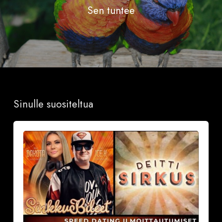
Sen tuntee
Sinulle suositeltua
Sinkkubileet
la
19.9.2026
–
Deittisirkus
Speed
Dating,