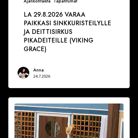
Ajankohtaista
Tapahtumat
LA 29.8.2026 VARAA
PAIKKASI SINKKURISTEILYLLE
JA DEITTISIRKUS
PIKADEITEILLE (VIKING
GRACE)
Anna
24.7.2026
Ranskalainen
pyjama
naurattaa
kyyneliin
Krapin