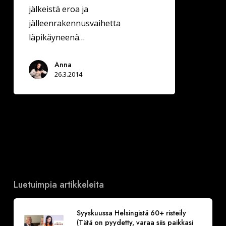
jälkeistä eroa ja
jälleenrakennusvaihetta
läpikäyneenä…
Anna
26.3.2014
Luetuimpia artikkeleita
Syyskuussa Helsingistä 60+ risteily
(Tätä on pyydetty, varaa siis paikkasi