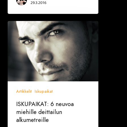
29.3.2016
ISKUPAIKAT:
6
neuvoa
miehille
deittailun
alkumetreille
Artikkelit
Iskupaikat
ISKUPAIKAT: 6 neuvoa
miehille deittailun
alkumetreille