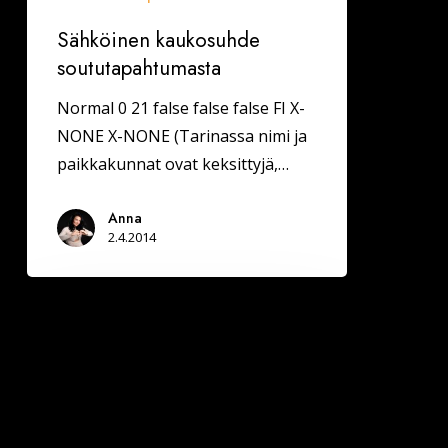
Sähköinen kaukosuhde
soututapahtumasta
Normal 0 21 false false false FI X-
NONE X-NONE (Tarinassa nimi ja
paikkakunnat ovat keksittyjä,…
Anna
2.4.2014
Hyvä
erokirja!