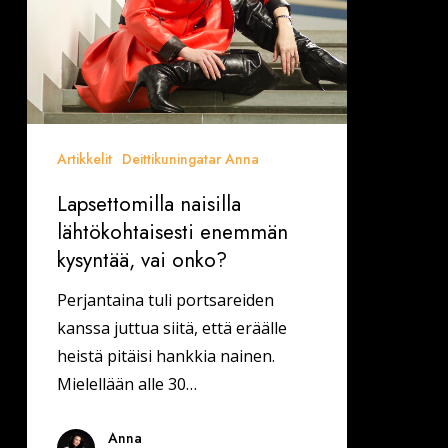
Artikkelit
Deittikuningatar Anna
Lapsettomilla naisilla
lähtökohtaisesti enemmän
kysyntää, vai onko?
Perjantaina tuli portsareiden
kanssa juttua siitä, että eräälle
heistä pitäisi hankkia nainen.
Mielellään alle 30…
Anna