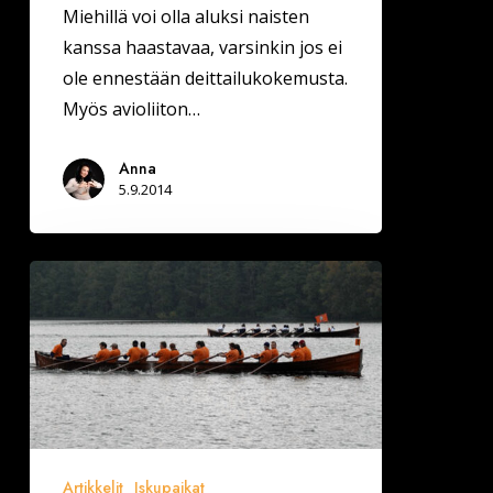
Miehillä voi olla aluksi naisten
kanssa haastavaa, varsinkin jos ei
ole ennestään deittailukokemusta.
Myös avioliiton…
Anna
5.9.2014
Sähköinen
kaukosuhde
soututapahtumasta
Artikkelit
Iskupaikat