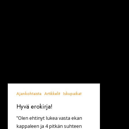
Ajankohtaista
Artikkelit
Iskupaikat
Hyvä erokirja!
"Olen ehtinyt lukea vasta ekan
kappaleen ja 4 pitkän suhteen