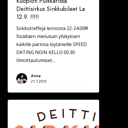
Kuopion Puikkarissa
Deittisirkus Sinkkubileet La
12.9. !!!!!
Sokkotreffejä lennosta 22-24.00!!!!
Sisältäen mieluisan yllätyksen
kaikille parinsa löytäneille SPEED
DATING NOIN KELLO 00.30
Ilmoittautumiset…
Anna
21.7.2015
Deittisirkus
Sinkkubaari
DBTL:ssa
La