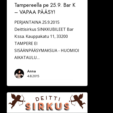
Tampereella pe 25.9. Bar K
– VAPAA PÄÄSY!
PERJANTAINA 25.9.2015
Deittisirkus SINKKUBILEET Bar
K:ssa. Kauppakatu 11, 33200
TAMPERE EI
SISÄÄNPÄÄSYMAKSUA - HUOMIOI
AIKATAULU…
Anna
4.8.2015
Kuopion
Puikkarissa
Deittisirkus