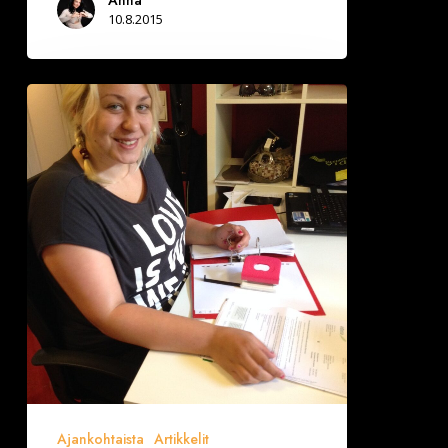
Anna
10.8.2015
Deittiprinsessan
päiväkirja:
Lomalta
paluu
Ajankohtaista
Artikkelit