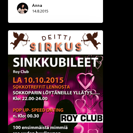
Anna
14.8.2015
Deittisirkus
Sinkkubileet
Rovaniemellä
10.10.2015
(Roy
Club)