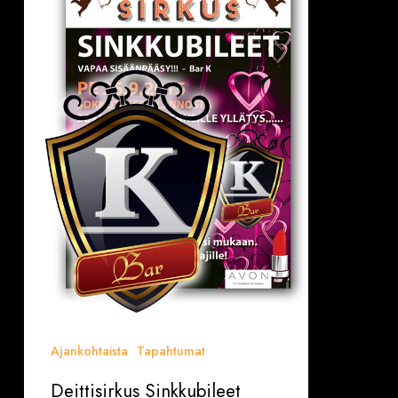
Tampereella
pe
25.9.
Bar
K
–
VAPAA
PÄÄSY!
Ajankohtaista
Tapahtumat
Deittisirkus Sinkkubileet