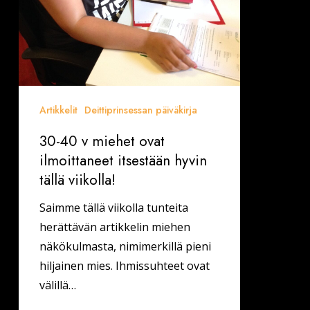
hyvin
tällä
viikolla!
Artikkelit
Deittiprinsessan päiväkirja
30-40 v miehet ovat
ilmoittaneet itsestään hyvin
tällä viikolla!
Saimme tällä viikolla tunteita
herättävän artikkelin miehen
näkökulmasta, nimimerkillä pieni
hiljainen mies. Ihmissuhteet ovat
välillä…