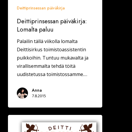
Deittiprinsessan päiväkirja
Deittiprinsessan päiväkirja:
Lomalta paluu
Palailin tällä viikolla lomalta
Deittisirkus toimistoassistentin
puikkoihin. Tuntuu mukavalta ja
virallisemmalta tehdä töitä
uudistetussa toimistossamme.…
Anna
7.8.2015
Deittisirkus
Sinkkubileet