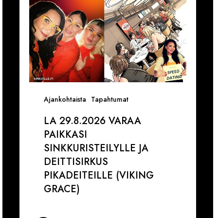
Deittisirkus
1
pikadeiteille
1
(Viking
V
Grace)
Ajankohtaista
Tapahtumat
LA 29.8.2026 VARAA
PAIKKASI
SINKKURISTEILYLLE JA
DEITTISIRKUS
PIKADEITEILLE (VIKING
GRACE)