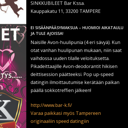
SINKKUBILEET Bar K:ssa.
Kauppakatu 11, 33200 TAMPERE
E
I SISÄÄNPÄÄSYMAKSUA – HUOMIOI AIKATAULU
JA TULE AJOISSA!
Naisille Avon-huulipunia (4 eri sävyä). Kun
otat vanhan huulipunan mukaan, niin saat
vaihdossa uuden tilalle veloituksetta.
Pikadeittaajille Avon-deodorantit hikisen
deittisession päätteeksi. Pop up-speed
datingin ilmoittautumise kerätään paikan
päällä sokkotreffien jälkeen!
http://www.bar-k.fi/
Varaa paikkasi myös Tampereen
originaaliin speed datingiin