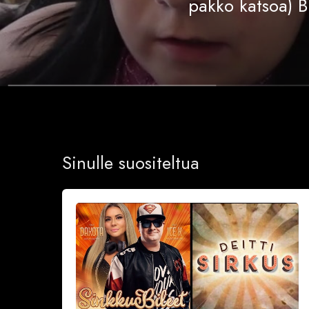
pakko katsoa) B
Sinulle suositeltua
Sinkkubileet
la
19.9.2026
–
Deittisirkus
Speed