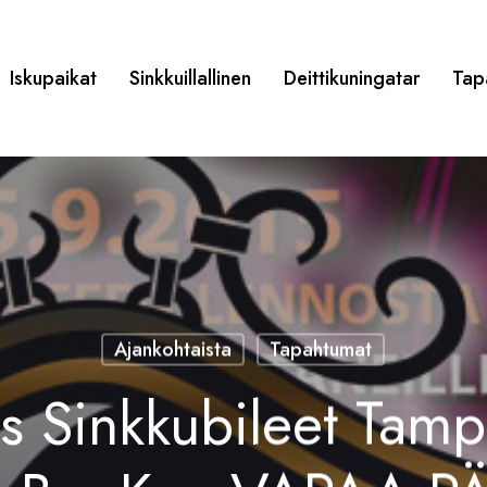
Iskupaikat
Sinkkuillallinen
Deittikuningatar
Tap
Ajankohtaista
Tapahtumat
us Sinkkubileet Tam