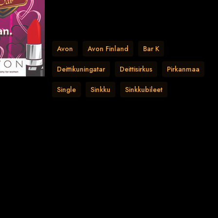
Avon
Avon Finland
Bar K
Deittikuningatar
Deittisirkus
Pirkanmaa
Single
Sinkku
Sinkkubileet