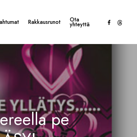
Ota
facebook
threads
ahtumat
Rakkausrunot
yhteyttä
pereella pe