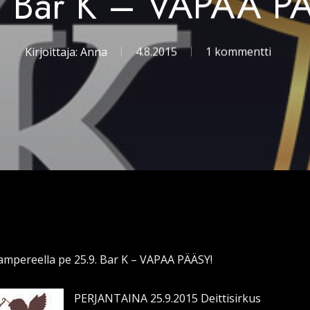
. Bar K – VAPAA P
Kirjoittaja:
Anna
4.8.2015
1 kommentti
Tampereella pe 25.9. Bar K – VAPAA PÄÄSY!
PERJANTAINA 25.9.2015 Deittisirkus