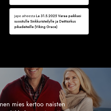
La 31.5.2025 Varaa paikkasi
Jape
aiheesta
suositulle Sinkkuristeilylle ja Deittisirkus
pikadeiteille (Viking Grace)
inen mies kertoo naisten