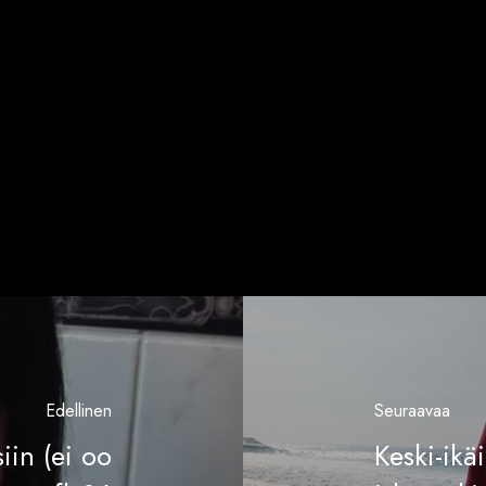
Edellinen
Seuraavaa
iin (ei oo
Keski-ikä