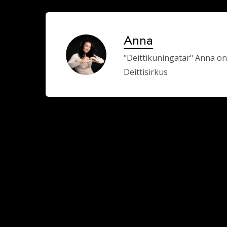
Anna
"Deittikuningatar" Anna on
Deittisirkus