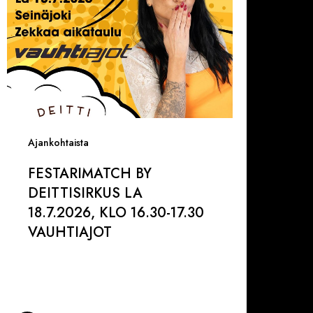
6.30-
7.30
AUHTIAJOT
Ajankohtaista
FESTARIMATCH BY
DEITTISIRKUS LA
18.7.2026, KLO 16.30-17.30
VAUHTIAJOT