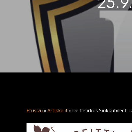
25.9
Etusivu
»
Artikkelit
»
Deittisirkus Sinkkubileet 