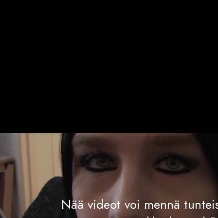
Nää videot voi mennä tunteis