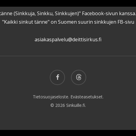
kut tänne (Sinkkuja, Sinkku, Sinkkujen)" Facebook-sivun kanss
"Kaikki sinkut tänne" on Suomen suurin sinkkujen FB-sivu
asiakaspalvelu@deittisirkus.fi
facebook
threads
Tietosuojaseloste.
Evästeasetukset.
© 2026 Sinkuille.fi.