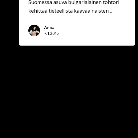
Suomessa asuva bulgarialainen tohtori
kehittää tieteellistä kaavaa naisten…
Anna
7.1.2015