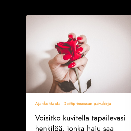
Voisitko
kuvitella
tapailevasi
henkilöä,
jonka
haju
saa
sinut
yökkimään?
Ajankohtaista
Deittiprinsessan päiväkirja
Voisitko kuvitella tapailevasi
henkilöä, jonka haju saa