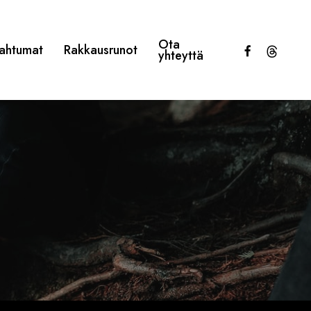
Ota
facebook
threads
ahtumat
Rakkausrunot
yhteyttä