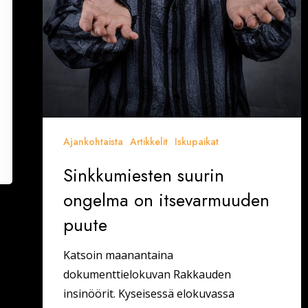
Ajankohtaista
Artikkelit
Iskupaikat
Sinkkumiesten suurin
ongelma on itsevarmuuden
puute
Katsoin maanantaina
dokumenttielokuvan Rakkauden
insinöörit. Kyseisessä elokuvassa