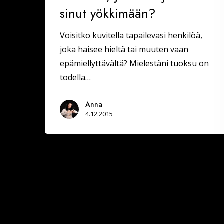
sinut yökkimään?
Voisitko kuvitella tapailevasi henkilöä,
joka haisee hieltä tai muuten vaan
epämiellyttävältä? Mielestäni tuoksu on
todella…
Anna
4.12.2015