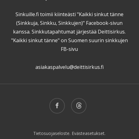
Sinkuille.fi toimii kiinteästi "Kaikki sinkut tänne
(Sinkkuja, Sinkku, Sinkkujen)" Facebook-sivun
kanssa. Sinkkutapahtumat järjestää Deittisirkus.
"Kaikki sinkut tänne" on Suomen suurin sinkkujen
FB-sivu
asiakaspalvelu@deittisirkus.fi
facebook
threads
Tietosuojaseloste.
Evästeasetukset.