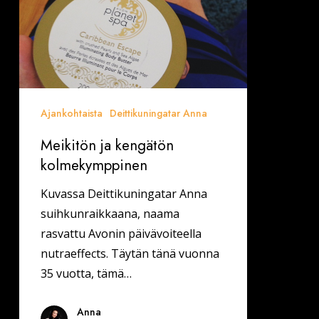
Ajankohtaista
Deittikuningatar Anna
Meikitön ja kengätön
kolmekymppinen
Kuvassa Deittikuningatar Anna
suihkunraikkaana, naama
rasvattu Avonin päivävoiteella
nutraeffects. Täytän tänä vuonna
35 vuotta, tämä…
Anna