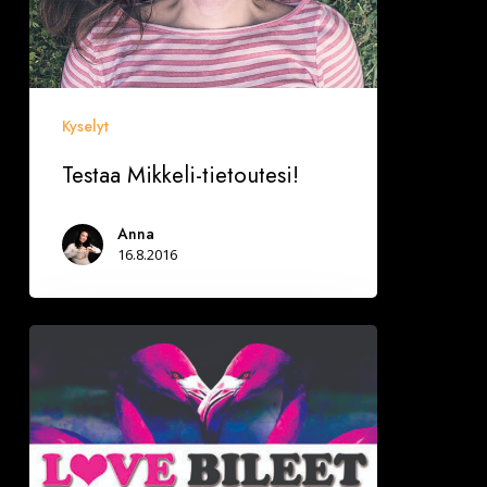
Kyselyt
Testaa Mikkeli-tietoutesi!
Anna
16.8.2016
MIKKELISSÄ
PE
26.8.
Deittisirkus
LOVE