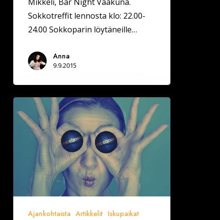
Mikkeli, Bar Night Vaakuna.
Sokkotreffit lennosta klo: 22.00-
24.00 Sokkoparin löytäneille…
Anna
9.9.2015
Mitä
Facebook
kertoo
Mikkelin
alueen
asukkaiden
parisuhdetilanteesta?
Ajankohtaista
Artikkelit
Iskupaikat