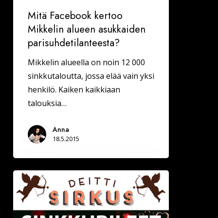
Mitä Facebook kertoo
Mikkelin alueen asukkaiden
parisuhdetilanteesta?
Mikkelin alueella on noin 12 000
sinkkutaloutta, jossa elää vain yksi
henkilö. Kaiken kaikkiaan
talouksia…
Anna
18.5.2015
La
23.5.
Deittisirkus
SINKKUBILEET