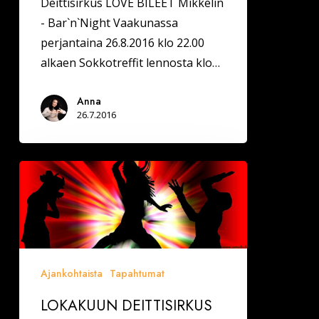
Deittisirkus LOVE BILEET Mikkelin
- Bar`n`Night Vaakunassa
perjantaina 26.8.2016 klo 22.00
alkaen Sokkotreffit lennosta klo…
Anna
26.7.2016
LOKAKUUN
DEITTISIRKUS
SINKKUTAPAHTUMAT
Ajankohtaista
Tapahtumat
LOKAKUUN DEITTISIRKUS