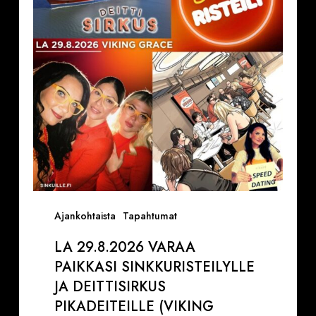
Sinkkuristeilylle
ja
Deittisirkus
pikadeiteille
(Viking
Grace)
Ajankohtaista
Tapahtumat
LA 29.8.2026 VARAA
PAIKKASI SINKKURISTEILYLLE
JA DEITTISIRKUS
PIKADEITEILLE (VIKING