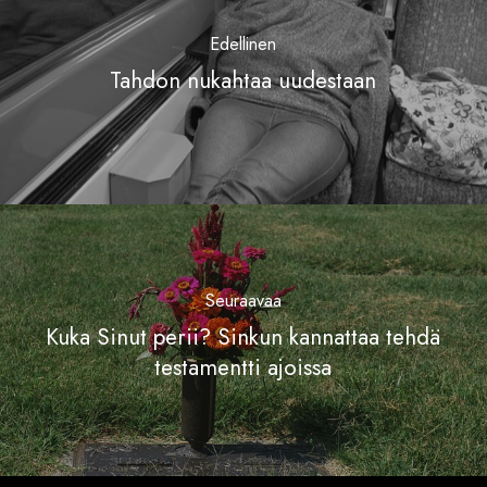
Edellinen
Tahdon nukahtaa uudestaan
Seuraavaa
Kuka Sinut perii? Sinkun kannattaa tehdä
testamentti ajoissa