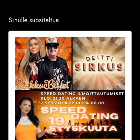
Sinulle suositeltua
Sinkkubileet
la
19.9.2026
–
Deittisirkus
Speed
Dating,
Tulisuudelma/Hotelli
Vantaalla