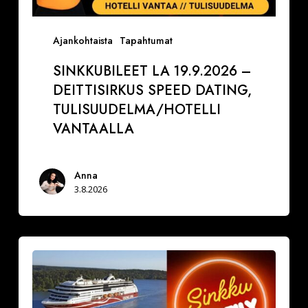
Ajankohtaista
Tapahtumat
SINKKUBILEET LA 19.9.2026 –
DEITTISIRKUS SPEED DATING,
TULISUUDELMA/HOTELLI
VANTAALLA
Anna
3.8.2026
La
29.8.2026
Varaa
paikkasi