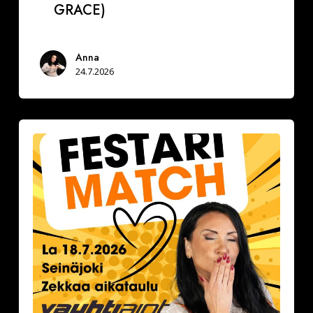
GRACE)
Anna
24.7.2026
Festarimatch
by
Deittisirkus
la
18.7.2026,
klo
16.30-
17.30
VAUHTIAJOT