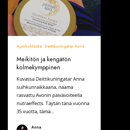
Ajankohtaista
Deittikuningatar Anna
Meikitön ja kengätön
kolmekymppinen
Kuvassa Deittikuningatar Anna
suihkunraikkaana, naama
rasvattu Avonin päivävoiteella
nutraeffects. Täytän tänä vuonna
35 vuotta, tämä…
Anna