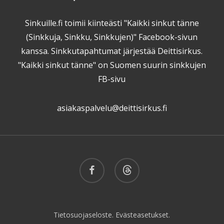
Sinkuille.fi toimii kiinteästi "Kaikki sinkut tänne
(Sinkkuja, Sinkku, Sinkkujen)" Facebook-sivun
kanssa. Sinkkutapahtumat järjestää Deittisirkus.
"Kaikki sinkut tänne" on Suomen suurin sinkkujen
FB-sivu
asiakaspalvelu@deittisirkus.fi
facebook
threads
Tietosuojaseloste.
Evästeasetukset.