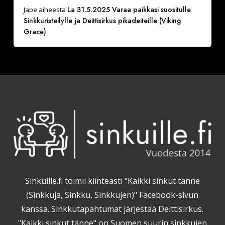
La 31.5.2025 Varaa paikkasi suositulle
Jape
aiheesta
Sinkkuristeilylle ja Deittisirkus pikadeiteille (Viking
Grace)
Sinkuille.fi toimii kiinteästi "Kaikki sinkut tänne
(Sinkkuja, Sinkku, Sinkkujen)" Facebook-sivun
kanssa. Sinkkutapahtumat järjestää Deittisirkus.
"Kaikki sinkut tänne" on Suomen suurin sinkkujen