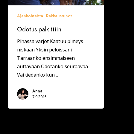
Ajankohtaista
Rakkausrunot
Odotus palkittiin
Pihassa varjot Kaatuu pimeys
niskaan Yksin peloissani
Tarraanko ensimmäiseen
auttavaan Odotanko seuraavaa
Vai tiedänkö kun…
Anna
7.9.2015