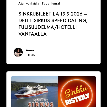
Ajankohtaista
Tapahtumat
SINKKUBILEET LA 19.9.2026 –
DEITTISIRKUS SPEED DATING,
TULISUUDELMA/HOTELLI
VANTAALLA
Anna
3.8.2026
La
29.8.2026
Varaa
paikkasi
Sinkkuristeilylle