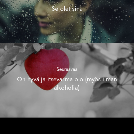
Se olet sinä
Seuraavaa
On hyvä ja itsevarma olo (myös ilman
alkoholia)