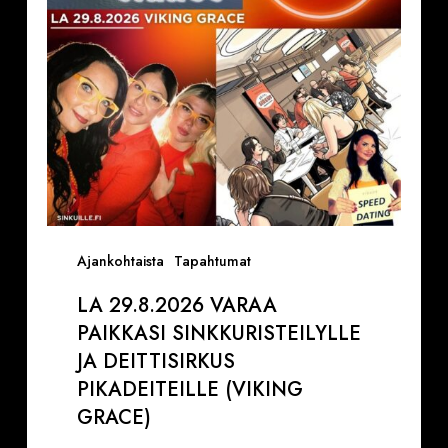
ja
Deittisirkus
pikadeiteille
(Viking
Grace)
Ajankohtaista
Tapahtumat
LA 29.8.2026 VARAA
PAIKKASI SINKKURISTEILYLLE
JA DEITTISIRKUS
PIKADEITEILLE (VIKING
GRACE)