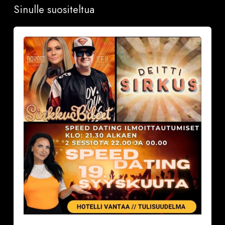
Sinulle suositeltua
Sinkkubileet
la
19.9.2026
–
Deittisirkus
Speed
Dating,
Tulisuudelma/Hotelli
Vantaalla