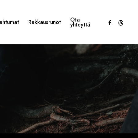
Ota
facebook
threads
ahtumat
Rakkausrunot
yhteyttä