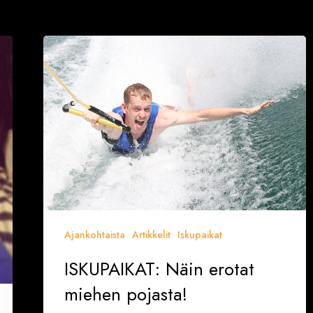
ISKUPAIKAT:
Näin
erotat
miehen
pojasta!
Ajankohtaista
Artikkelit
Iskupaikat
ISKUPAIKAT: Näin erotat
miehen pojasta!