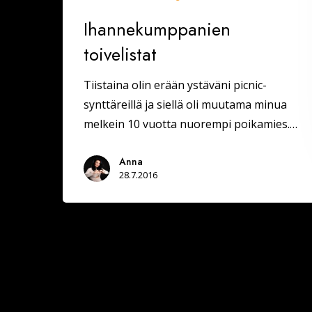
Ihannekumppanien
toivelistat
Tiistaina olin erään ystäväni picnic-
synttäreillä ja siellä oli muutama minua
melkein 10 vuotta nuorempi poikamies.…
Anna
28.7.2016