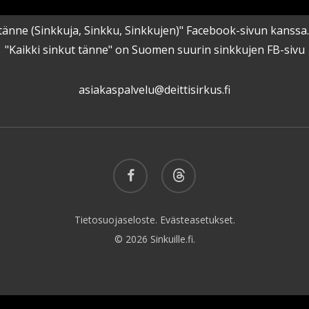
kut tänne (Sinkkuja, Sinkku, Sinkkujen)" Facebook-sivun kanss
"Kaikki sinkut tänne" on Suomen suurin sinkkujen FB-sivu
asiakaspalvelu@deittisirkus.fi
facebook
threads
Tietosuojaseloste.
Evästeasetukset.
© 2026 Sinkuille.fi.