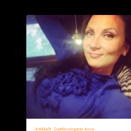
Ihannekumppanien
toivelistat
Artikkelit
Deittikuningatar Anna