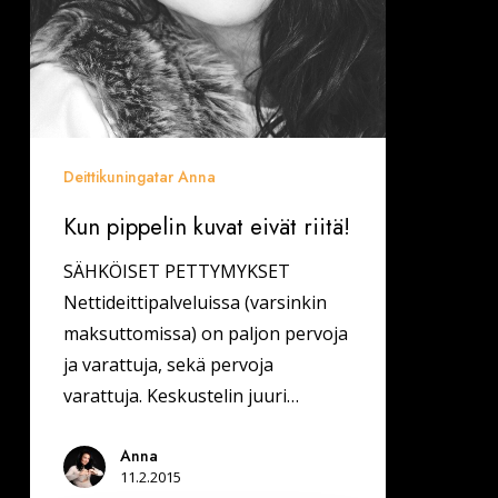
Deittikuningatar Anna
Kun pippelin kuvat eivät riitä!
SÄHKÖISET PETTYMYKSET
Nettideittipalveluissa (varsinkin
maksuttomissa) on paljon pervoja
ja varattuja, sekä pervoja
varattuja. Keskustelin juuri…
Anna
11.2.2015