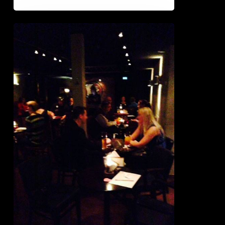
Tampereella
Deittisirkuksen
originaali
speed
dating
lauantaina
7.2.