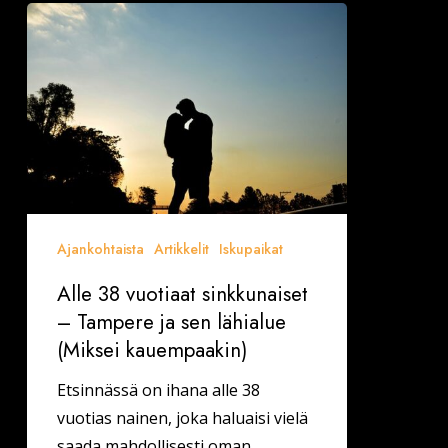
Alle
38
vuotiaat
sinkkunaiset
–
Tampere
ja
sen
lähialue
Ajankohtaista
Artikkelit
Iskupaikat
(Miksei
Alle 38 vuotiaat sinkkunaiset
kauempaakin)
– Tampere ja sen lähialue
(Miksei kauempaakin)
Etsinnässä on ihana alle 38
vuotias nainen, joka haluaisi vielä
saada mahdollisesti oman