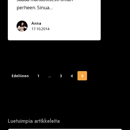
perheen. Sinua…
Anna
17.10.2014
Edeliinen
1
…
3
4
5
Luetuimpia artikkeleita