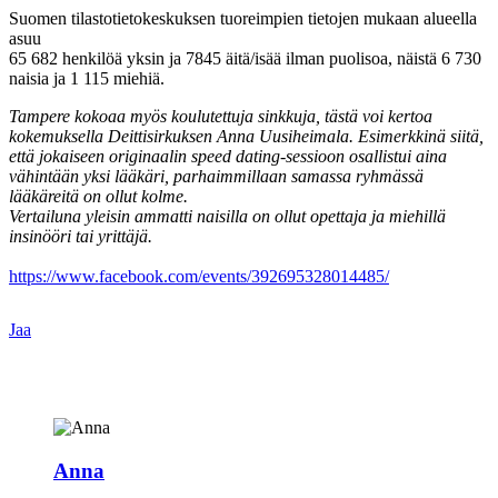
Suomen tilastotietokeskuksen tuoreimpien tietojen mukaan alueella
asuu
65 682 henkilöä yksin ja 7845 äitä/isää ilman puolisoa, näistä 6 730
naisia ja 1 115 miehiä.
Tampere kokoaa myös koulutettuja sinkkuja, tästä voi kertoa
kokemuksella Deittisirkuksen Anna Uusiheimala. Esimerkkinä siitä,
että jokaiseen originaalin speed dating-sessioon osallistui aina
vähintään yksi lääkäri, parhaimmillaan samassa ryhmässä
lääkäreitä on ollut kolme.
Vertailuna yleisin ammatti naisilla on ollut opettaja ja miehillä
insinööri tai yrittäjä.
https://www.facebook.com/events/392695328014485/
Jaa
Anna