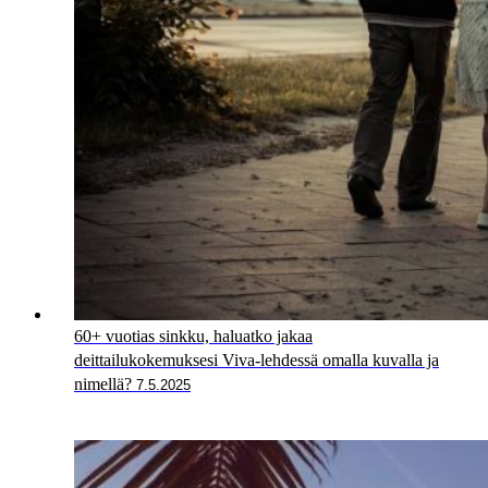
60+ vuotias sinkku, haluatko jakaa
deittailukokemuksesi Viva-lehdessä omalla kuvalla ja
nimellä?
7.5.2025