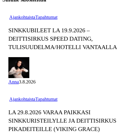
Sinkkubileet
Ajankohtaista
Tapahtumat
la
19.9.2026
SINKKUBILEET LA 19.9.2026 –
–
DEITTISIRKUS SPEED DATING,
Deittisirkus
Speed
TULISUUDELMA/HOTELLI VANTAALLA
Dating,
Tulisuudelma/Hotelli
Vantaalla
Anna
3.8.2026
La
Ajankohtaista
Tapahtumat
29.8.2026
Varaa
LA 29.8.2026 VARAA PAIKKASI
paikkasi
SINKKURISTEILYLLE JA DEITTISIRKUS
Sinkkuristeilylle
ja
PIKADEITEILLE (VIKING GRACE)
Deittisirkus