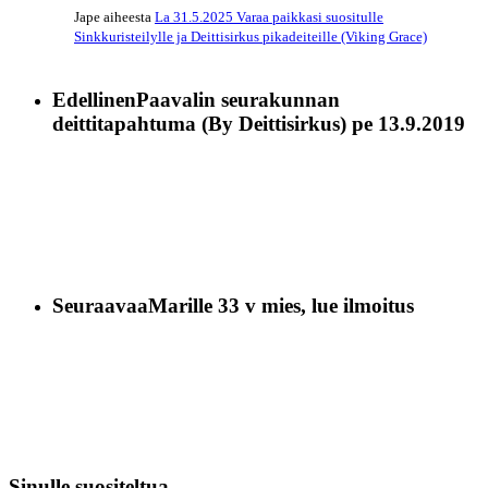
Jape
aiheesta
La 31.5.2025 Varaa paikkasi suositulle
Sinkkuristeilylle ja Deittisirkus pikadeiteille (Viking Grace)
Edellinen
Paavalin seurakunnan
deittitapahtuma (By Deittisirkus) pe 13.9.2019
Seuraavaa
Marille 33 v mies, lue ilmoitus
Sinulle suositeltua