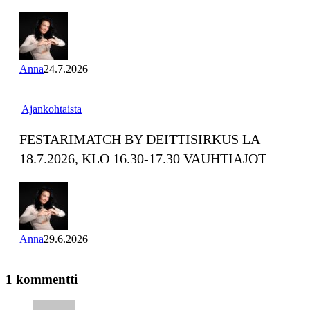
pikadeiteille
(Viking
Grace)
Anna
24.7.2026
Festarimatch
Ajankohtaista
by
Deittisirkus
FESTARIMATCH BY DEITTISIRKUS LA
la
18.7.2026, KLO 16.30-17.30 VAUHTIAJOT
18.7.2026,
klo
16.30-
17.30
VAUHTIAJOT
Anna
29.6.2026
1 kommentti