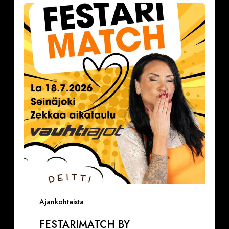
by
Deittisirkus
la
18.7.2026,
klo
16.30-
17.30
VAUHTIAJOT
Ajankohtaista
FESTARIMATCH BY