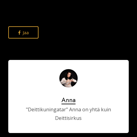
Jaa
Anna
"Deittikuningatar" Anna on yhtä kuin
Deittisirkus