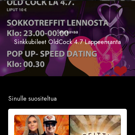
Seuraavaa
Sinkkubileet OldCock 4.7 Lappeenranta
Sinulle suositeltua
Sinkkubileet
la
19.9.2026