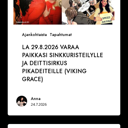
Ajankohtaista
Tapahtumat
LA 29.8.2026 VARAA
PAIKKASI SINKKURISTEILYLLE
JA DEITTISIRKUS
PIKADEITEILLE (VIKING
GRACE)
Anna
24.7.2026
Festarimatch