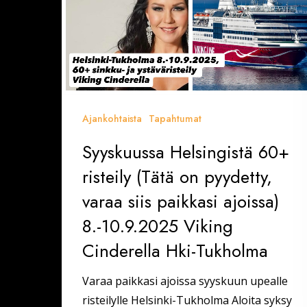
paikkasi
ajoissa)
8.-10.9.2025
Viking
Cinderella
Hki-
Ajankohtaista
Tapahtumat
Tukholma
Syyskuussa Helsingistä 60+
risteily (Tätä on pyydetty,
varaa siis paikkasi ajoissa)
8.-10.9.2025 Viking
Cinderella Hki-Tukholma
Varaa paikkasi ajoissa syyskuun upealle
risteilylle Helsinki-Tukholma Aloita syksy