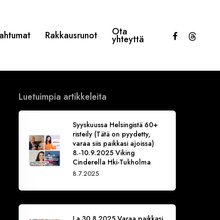
Ota
facebook
threads
ahtumat
Rakkausrunot
yhteyttä
Luetuimpia artikkeleita
Syyskuussa Helsingistä 60+
risteily (Tätä on pyydetty,
varaa siis paikkasi ajoissa)
8.-10.9.2025 Viking
Cinderella Hki-Tukholma
8.7.2025
La 30.8.2025 Varaa paikkasi