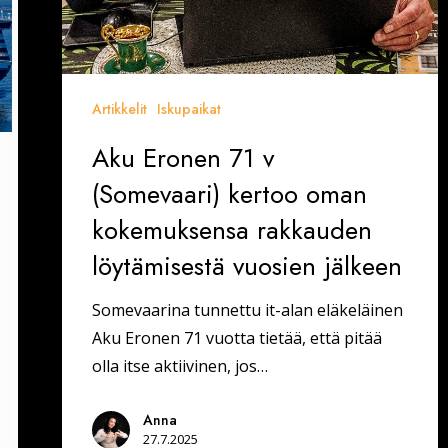
jälkeen
Artikkelit
Iskupaikat
Aku Eronen 71 v
(Somevaari) kertoo oman
kokemuksensa rakkauden
löytämisestä vuosien jälkeen
Somevaarina tunnettu it-alan eläkeläinen
Aku Eronen 71 vuotta tietää, että pitää
olla itse aktiivinen, jos…
Anna
27.7.2025