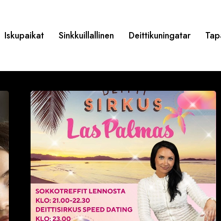
Iskupaikat
Sinkkuillallinen
Deittikuningatar
Tap
Deittisirkus
Love
Bileet
pe
19.9.2025
–
Las
Palmas
(MIKKELI)