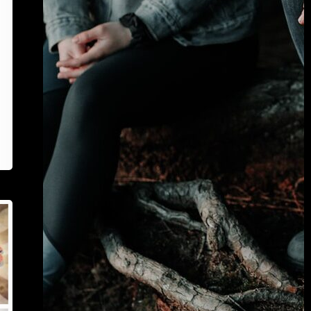
”syntyy”
sinkkuja
eniten?