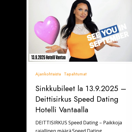
Dating
Hotelli
Vantaalla
Ajankohtaista
Tapahtumat
Sinkkubileet la 13.9.2025 –
Deittisirkus Speed Dating
Hotelli Vantaalla
DEITTISIRKUS Speed Dating – Paikkoja
rajallinen määrä.Speed Dating