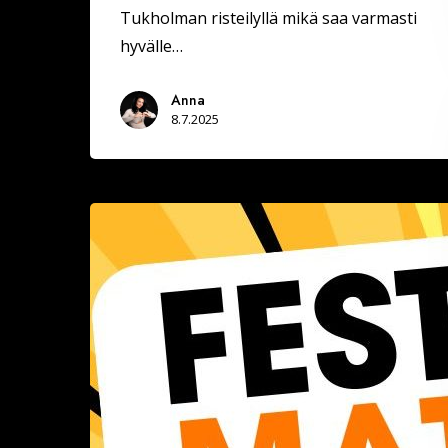
Tukholman risteilyllä mikä saa varmasti
hyvälle…
Anna
8.7.2025
Festarimatch
by
Deittisirkus
la
19.7.2025
Vauhtiajot