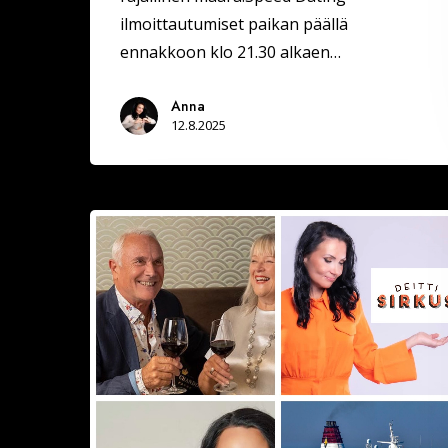
ilmoittautumiset paikan päällä
ennakkoon klo 21.30 alkaen…
Anna
12.8.2025
Syyskuussa
Helsingistä
60+
risteily
(Tätä
on
pyydetty,
varaa
siis