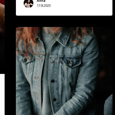
Anna
17.8.2025
Yksinasujien
määrä
on
kasvanut
Suomessa
21,82%
seitsemässsä
vuodessa
–
Arvaa
missä
kuussa