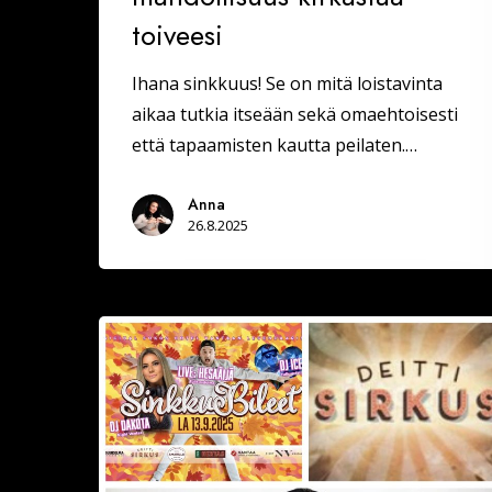
toiveesi
Ihana sinkkuus! Se on mitä loistavinta
aikaa tutkia itseään sekä omaehtoisesti
että tapaamisten kautta peilaten.…
Anna
26.8.2025
Sinkkubileet
la
13.9.2025
–
Deittisirkus
Speed