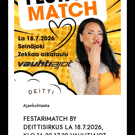
Deittisirkus
la
18.7.2026,
klo
16.30-
17.30
VAUHTIAJOT
Ajankohtaista
FESTARIMATCH BY
DEITTISIRKUS LA 18.7.2026,