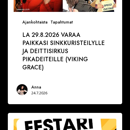
Ajankohtaista
Tapahtumat
LA 29.8.2026 VARAA
PAIKKASI SINKKURISTEILYLLE
JA DEITTISIRKUS
PIKADEITEILLE (VIKING
GRACE)
Anna
24.7.2026
Festarimatch
by