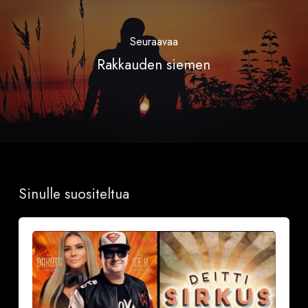
Seuraavaa
Rakkauden siemen
Sinulle suositeltua
Sinkkubileet
la
19.9.2026
–
Deittisirkus