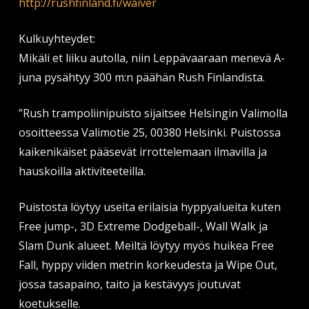
http://rushfinland.fi/waiver
Kulkuyhteydet:
Mikäli et liiku autolla, niin Leppävaaraan menevä A-
juna pysähtyy 300 m:n päähän Rush Finlandista.
”Rush trampoliinipuisto sijaitsee Helsingin Valimolla
osoitteessa Valimotie 25, 00380 Helsinki. Puistossa
kaikenikäiset pääsevät irrottelemaan ilmavilla ja
hauskoilla aktiviteeteilla.
Puistosta löytyy useita erilaisia hyppyalueita kuten
Free jump-, 3D Extreme Dodgeball-, Wall Walk ja
Slam Dunk alueet. Meiltä löytyy myös huikea Free
Fall, hyppy viiden metrin korkeudesta ja Wipe Out,
jossa tasapaino, taito ja kestävyys joutuvat
koetukselle.