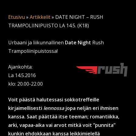
Etusivu
»
Artikkelit
»
DATE NIGHT – RUSH
TRAMPOLIINIPUISTO LA 14.5. (K18)
Urbaani ja liikunnallinen
Date Night
Rush
Trampoliinipuistossa!
Ajankohta:
La 14.5.2016
klo: 20.00-22.00
Voit päästä halutessasi sokkotreffeille
kirjaimellisesti
lennossa
jopa neljän eri ihmisen
kanssa. Saat päättää itse teeman; romantiikka,
arki, vapaa-aika vai arvot mitkä voit ”punnita”
kunkin ehdokkaan kanssa leikkimielellä