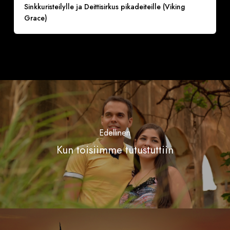
Sinkkuristeilylle ja Deittisirkus pikadeiteille (Viking
Grace)
Edellinen
Kun toisiimme tutustuttiin