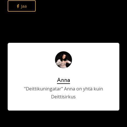
Jaa
Anna
"Deittikuningatar" Anna on yhtä kuin
Deittisirkus