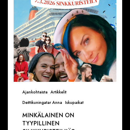
sinkkuristeilijä?
Ajankohtaista
Artikkelit
Deittikuningatar Anna
Iskupaikat
MINKÄLAINEN ON
TYYPILLINEN