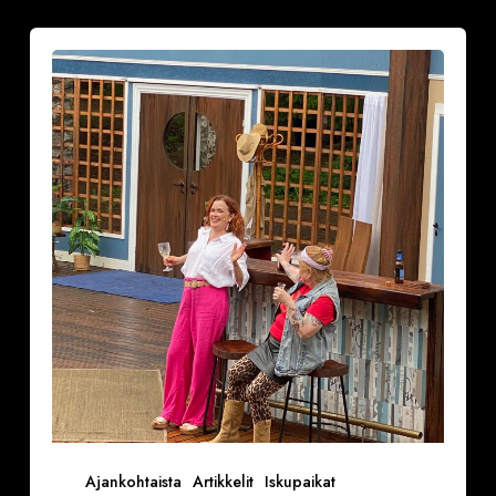
Ranskalainen
pyjama
naurattaa
kyyneliin
Krapin
kesäteatterissa
(VAROITUS,
ON
TIETTY
SINKKURYHMÄ
KENELLE
NÄYTÖS
ON
TAATUSTI
KIUSALLINEN)
Ajankohtaista
Artikkelit
Iskupaikat