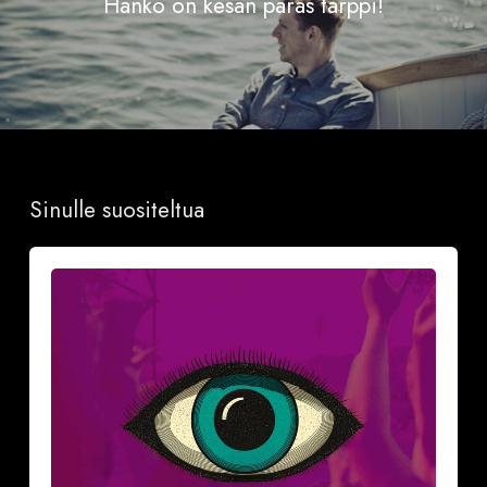
Hanko on kesän paras tärppi!
Sinulle suositeltua
Näillä
neljällä
(4)
vinkillä
teet
aloitteen
Downtown
Calling-