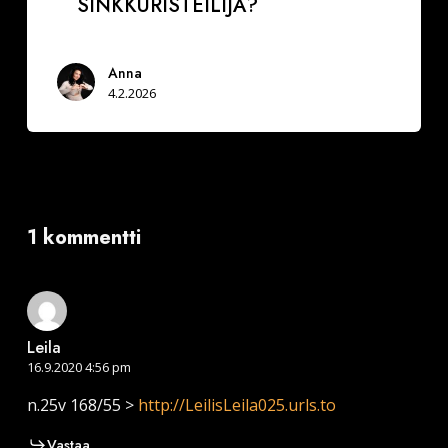
SINKKURISTEILIJÄ?
Anna
4.2.2026
1 kommentti
Leila
16.9.2020 4:56 pm
n.25v 168/55 >
http://LeilisLeila025.urls.to
Vastaa