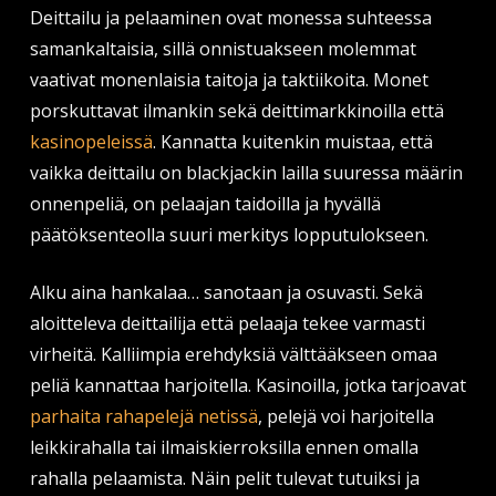
Deittailu ja pelaaminen ovat monessa suhteessa
samankaltaisia, sillä onnistuakseen molemmat
vaativat monenlaisia taitoja ja taktiikoita. Monet
porskuttavat ilmankin sekä deittimarkkinoilla että
kasinopeleissä
. Kannatta kuitenkin muistaa, että
vaikka deittailu on blackjackin lailla suuressa määrin
onnenpeliä, on pelaajan taidoilla ja hyvällä
päätöksenteolla suuri merkitys lopputulokseen.
Alku aina hankalaa… sanotaan ja osuvasti. Sekä
aloitteleva deittailija että pelaaja tekee varmasti
virheitä. Kalliimpia erehdyksiä välttääkseen omaa
peliä kannattaa harjoitella. Kasinoilla, jotka tarjoavat
parhaita rahapelejä netissä
, pelejä voi harjoitella
leikkirahalla tai ilmaiskierroksilla ennen omalla
rahalla pelaamista. Näin pelit tulevat tutuiksi ja