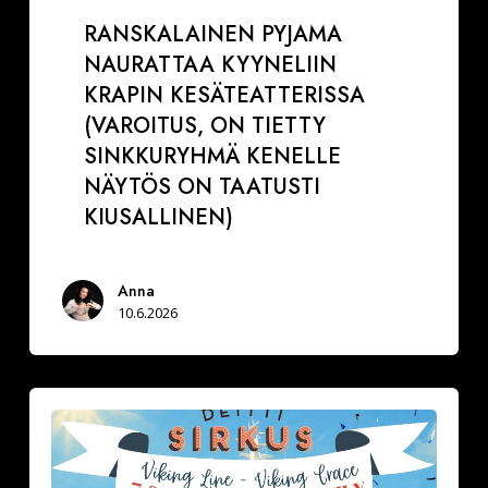
RANSKALAINEN PYJAMA
NAURATTAA KYYNELIIN
KRAPIN KESÄTEATTERISSA
(VAROITUS, ON TIETTY
SINKKURYHMÄ KENELLE
NÄYTÖS ON TAATUSTI
KIUSALLINEN)
Anna
10.6.2026
Minkälainen
on
tyypillinen