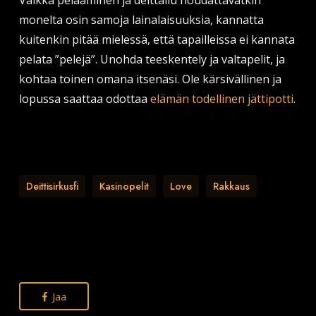
Vaikka pelaaminen ja deittailu noudattavatkin
monelta osin samoja lainalaisuuksia, kannatta
kuitenkin pitää mielessä, että tapailleissa ei kannata
pelata ”pelejä”. Unohda teeskentely ja valtapelit, ja
kohtaa toinen omana itsenäsi. Ole kärsivällinen ja
lopussa saattaa odottaa
elämän todellinen jättipotti
.
Deittisirkusfi
Kasinopelit
Love
Rakkaus
Jaa