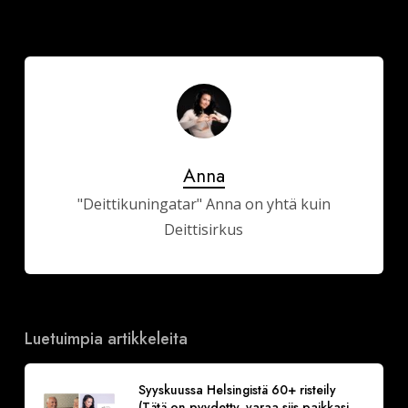
Anna
"Deittikuningatar" Anna on yhtä kuin
Deittisirkus
Luetuimpia artikkeleita
Syyskuussa Helsingistä 60+ risteily
(Tätä on pyydetty, varaa siis paikkasi