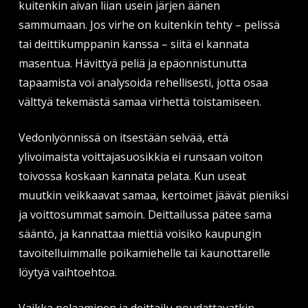
kuitenkin aivan liian usein järjen äänen
sammumaan. Jos virhe on kuitenkin tehty – pelissä
tai deittikumppanin kanssa – siitä ei kannata
masentua. Hävittyä peliä ja epäonnistunutta
tapaamista voi analysoida rehellisesti, jotta osaa
välttyä tekemästä samaa virhettä toistamiseen.
Vedonlyönnissä on itsestään selvää, että
ylivoimaista voittajasuosikkia ei runsaan voiton
toivossa koskaan kannata pelata. Kun useat
muutkin veikkaavat samaa, kertoimet jäävät pieniksi
ja voittosummat samoin. Deittailussa pätee sama
sääntö, ja kannattaa miettiä voisiko kaupungin
tavoitelluimmalle poikamiehelle tai kaunottarelle
löytyä vaihtoehtoa.