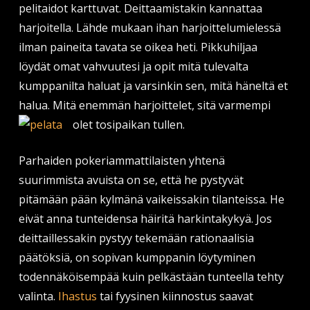
pelitaidot karttuvat. Deittaamistakin kannattaa
harjoitella. Lähde mukaan ihan harjoittelumielessä
ilman paineita tavata se oikea heti. Pikkuhiljaa
löydät omat vahvuutesi ja opit mitä tulevalta
kumppanilta haluat ja varsinkin sen, mitä häneltä et
halua. Mitä enemmän harjoittelet, sitä varmempi
olet tosipaikan tullen.
Parhaiden pokeriammattilaisten yhtenä
suurimmista avuista on se, että he pystyvät
pitämään pään kylmänä vaikeissakin tilanteissa. He
eivät anna tunteidensa häiritä harkintakykyä. Jos
deittaillessakin pystyy tekemään rationaalisia
päätöksiä, on sopivan kumppanin löytyminen
todennäköisempää kuin pelkästään tunteella tehty
valinta.
Ihastus
tai fyysinen kiinnostus saavat