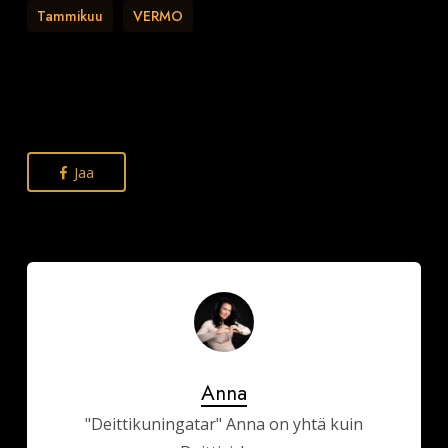
Tammikuu
VERMO
Jaa
Anna
"Deittikuningatar" Anna on yhtä kuin