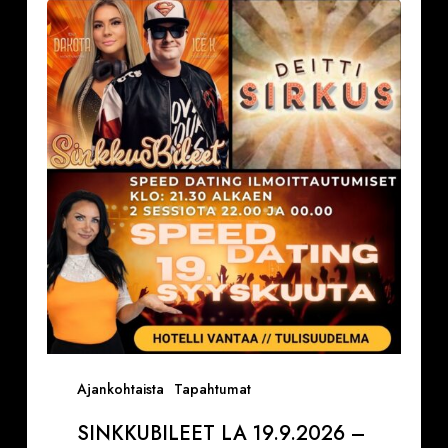
la
19.9.2026
–
Deittisirkus
Speed
Dating,
Tulisuudelma/Hotelli
Vantaalla
Ajankohtaista
Tapahtumat
SINKKUBILEET LA 19.9.2026 –