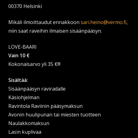
00370 Helsinki
Mikäli ilmoittaudut ennakkoon
sari.heino@vermo.fi
,
niin saat raveihin ilmaisen sisäänpääsyn.
LOVE-BAARI
Vain 10 €
Kokonaisarvo yli 35 €!!!
Sisältää:
Sisäänpääsyn raviradalle
Käsiohjelman
Ravintola Raviinin pääsymaksun
Avonin huulipunan tai miesten tuotteen
Naulakkomaksun
Lasin kuplivaa