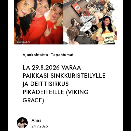
(Viking
Grace)
Ajankohtaista
Tapahtumat
LA 29.8.2026 VARAA
PAIKKASI SINKKURISTEILYLLE
JA DEITTISIRKUS
PIKADEITEILLE (VIKING
GRACE)
Anna
24.7.2026