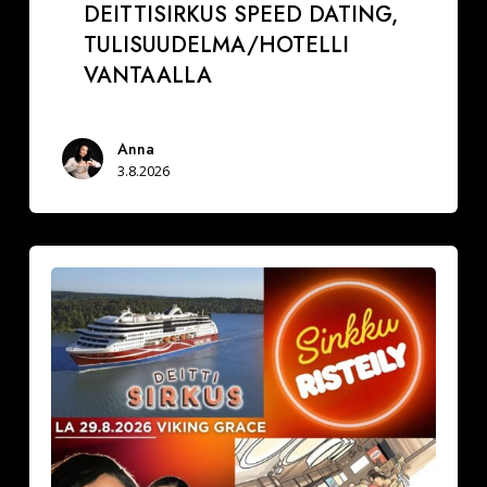
DEITTISIRKUS SPEED DATING,
TULISUUDELMA/HOTELLI
VANTAALLA
Anna
3.8.2026
La
29.8.2026
Varaa
paikkasi
Sinkkuristeilylle
ja
Deittisirkus
pikadeiteille