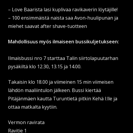
– Love Baarista lasi kuplivaa ravikaverin löytäjille!
– 100 ensimmäistä naista saa Avon-huulipunan ja
miehet saavat after shave-tuotteen
Mahdollisuus myös ilmaiseen bussikuljetukseen:
Ilmaisbussi nro 7 starttaa Talin siirtolapuutarhan
pysäkiltä klo 12.30, 13.15 ja 14.00.
Takaisin klo 18.00 ja viimeinen 15 min viimeisen
lähdön maaliintulon jälkeen. Bussi kiertää
Pitäjänmäen kautta Turuntietä pitkin Kehä I:lle ja
ottaa matkalta kyytiin.
Vermon ravirata
Ravitie 1