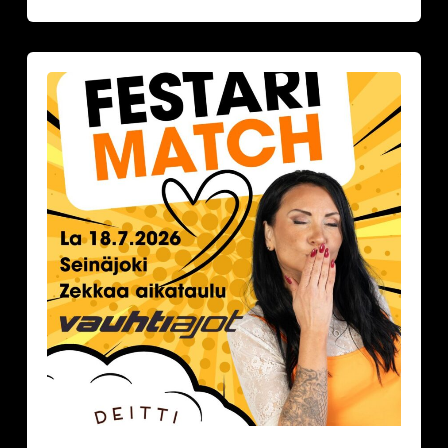
Festarimatch
by
Deittisirkus
la
18.7.2026,
klo
16.30-
17.30
VAUHTIAJOT