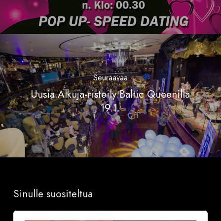
Seuraavaa
Uusia Alkuja-risteily Baltic Queenilla
19.1.
Sinulle suositeltua
Sinkkubileet