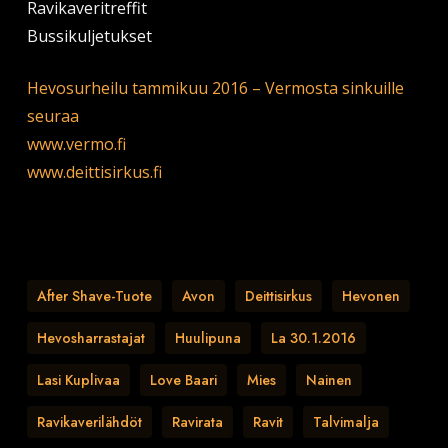
Ravikaveritreffit
Bussikuljetukset
Hevosurheilu tammikuu 2016 – Vermosta sinkuille
seuraa
www.vermo.fi
www.deittisirkus.fi
After Shave-Tuote
Avon
Deittisirkus
Hevonen
Hevosharrastajat
Huulipuna
La 30.1.2016
Lasi Kuplivaa
Love Baari
Mies
Nainen
Ravikaverilähdöt
Ravirata
Ravit
Talvimalja