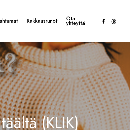
Ota
facebook
threads
ahtumat
Rakkausrunot
yhteyttä
täältä (KLIK)