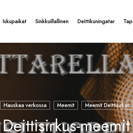
Iskupaikat
Sinkkuillallinen
Deittikuningatar
Tap
Hauskaa verkossa
Meemit
Meemit Deittisirkus
 Deittisirkus-meemit 