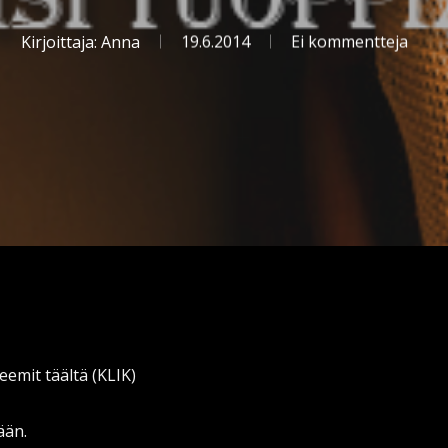
Kirjoittaja:
Anna
19.6.2014
Ei kommentteja
eemit täältä (KLIK)
ään.