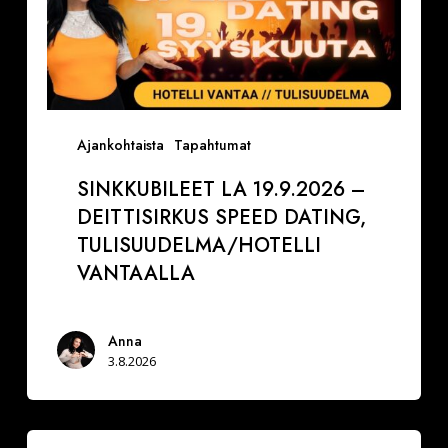
Ajankohtaista
Tapahtumat
SINKKUBILEET LA 19.9.2026 –
DEITTISIRKUS SPEED DATING,
TULISUUDELMA/HOTELLI
VANTAALLA
Anna
3.8.2026
La