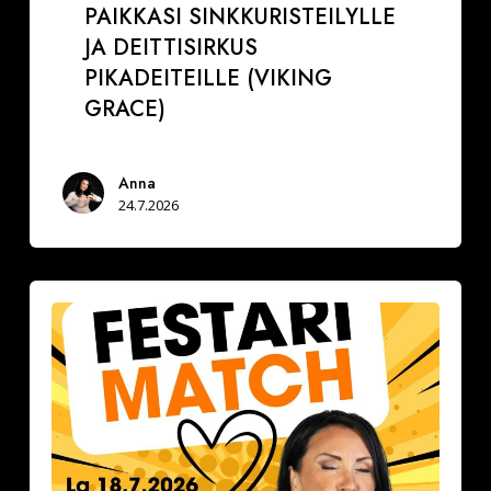
PAIKKASI SINKKURISTEILYLLE
JA DEITTISIRKUS
PIKADEITEILLE (VIKING
GRACE)
Anna
24.7.2026
Festarimatch
by
Deittisirkus
la
18.7.2026,
klo
16.30-