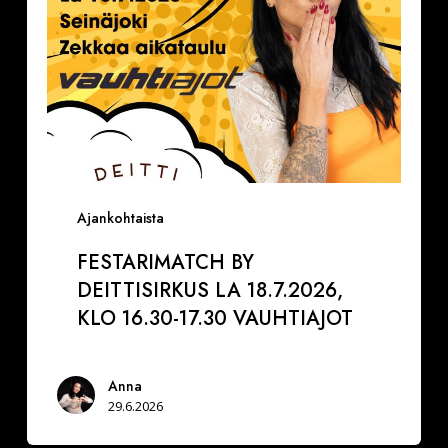
17.30
VAUHTIAJOT
Ajankohtaista
FESTARIMATCH BY
DEITTISIRKUS LA 18.7.2026,
KLO 16.30-17.30 VAUHTIAJOT
Anna
29.6.2026