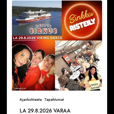
29.8.2026
Varaa
paikkasi
Sinkkuristeilylle
ja
Deittisirkus
pikadeiteille
(Viking
Grace)
Ajankohtaista
Tapahtumat
LA 29.8.2026 VARAA