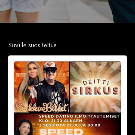
Sinulle suositeltua
Sinkkubileet
la
19.9.2026
–
Deittisirkus
Speed
Dating,
Tulisuudelma/Hotelli
Vantaalla