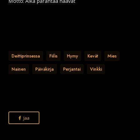
Motto: Aika parantaa haavat
Deittiprinsessa
Fiilis
Hymy
Kevät
Mies
Nainen
Päiväkirja
Perjantai
Vinkki
Jaa