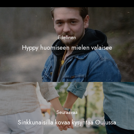
Edellinen
Hyppy huomiseen mielen valaisee
Seuraavaa
Sinkkunaisilla kovaa kysyntää Oulussa